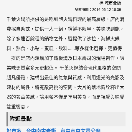
棒!城市彙編
發佈時間：
2016-06-12 18:39
千葉火鍋所提供的是吃到飽火鍋料理的最高層級，店內消
費採自助式，提供一人一鍋，嚐鮮不限量、美味吃到飽，
除了多達百餘種的鍋物之外，還提供了沙拉、海鮮火鍋
料、熟食、小點、蛋糕、飲料......等多樣化選擇，更值得
一提的是店內還增加了鐵板燒及日本壽司的現場創作，讓
美味更豐富多元更超值。 千葉火鍋結合現代風格的空間
超凡優雅，建構出最佳的氣氛與質感，利用燈光的光影及
建材的屬性，將寬敞高挑的空間、大片的落地窗詮釋出大
器的奢華美感，讓用餐不僅是享用美食，而是視覺與味覺
雙重饗宴。
附近景點
好市多
台中南屯老街
台中南屯文昌公廟