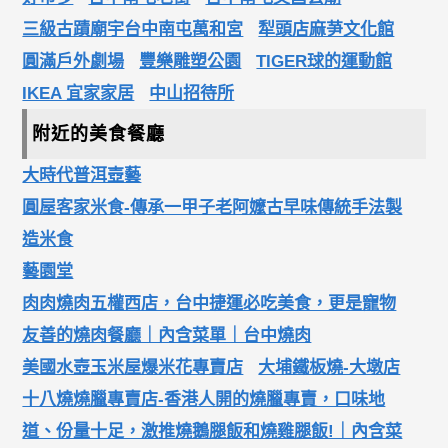
三級古蹟廟宇台中南屯萬和宮
犁頭店麻芛文化館
圓滿戶外劇場
豐樂雕塑公園
TIGER球的運動館
IKEA 宜家家居
中山招待所
附近的美食餐廳
大時代普洱壺藝
圓屋客家米食-傳承一甲子老阿嬤古早味傳統手法製
造米食
藝園堂
肉肉燒肉五權西店，台中捷運必吃美食，更是寵物
友善的燒肉餐廳｜內含菜單｜台中燒肉
美國水壺玉米屋爆米花專賣店
大埔鐵板燒-大墩店
十八燒燒臘專賣店-香港人開的燒臘專賣，口味地
道、份量十足，激推燒鵝腿飯和燒雞腿飯!｜內含菜