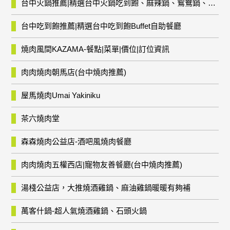
台中火鍋推薦|精選台中火鍋吃到飽、麻辣鍋、鴛鴦鍋、石頭火鍋、酸菜白肉鍋、海鮮鍋、燒酒雞、麻油雞、壽喜燒等熱門人氣火鍋店!
台中吃到飽推薦|精選台中吃到飽Buffet自助餐廳
燒肉風間KAZAMA-餐點|菜單|價位|訂位資訊
肉肉燒肉朝馬店(台中燒肉推薦)
屋馬燒肉Umai Yakiniku
茶六燒肉堂
森森燒肉公益店-酒吧風燒肉餐廳
肉肉燒肉五權西店|寵物友善餐廳(台中燒肉推薦)
湯棧公益店，大推燒酒雞鍋、麻油雞鍋暖暖有夠補
萬客什鍋-超人氣燒酒雞鍋、石頭火鍋