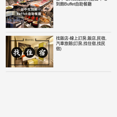
到飽Buffet自助餐廳
找飯店-線上訂房,飯店,民宿,
汽車旅館(訂房,找住宿,找民
宿)