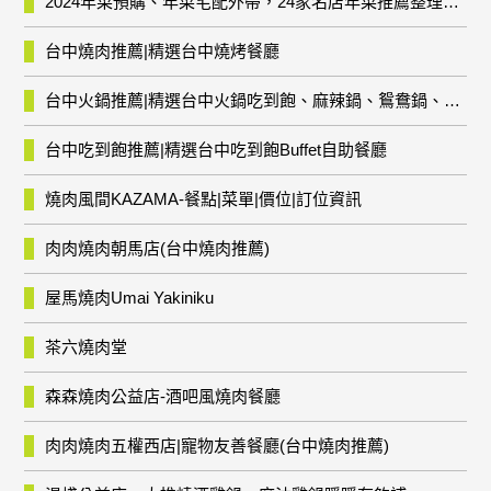
2024年菜預購、年菜宅配外帶，24家名店年菜推薦整理，圍爐輕鬆上菜團圓趣
台中燒肉推薦|精選台中燒烤餐廳
台中火鍋推薦|精選台中火鍋吃到飽、麻辣鍋、鴛鴦鍋、石頭火鍋、酸菜白肉鍋、海鮮鍋、燒酒雞、麻油雞、壽喜燒等熱門人氣火鍋店!
台中吃到飽推薦|精選台中吃到飽Buffet自助餐廳
燒肉風間KAZAMA-餐點|菜單|價位|訂位資訊
肉肉燒肉朝馬店(台中燒肉推薦)
屋馬燒肉Umai Yakiniku
茶六燒肉堂
森森燒肉公益店-酒吧風燒肉餐廳
肉肉燒肉五權西店|寵物友善餐廳(台中燒肉推薦)