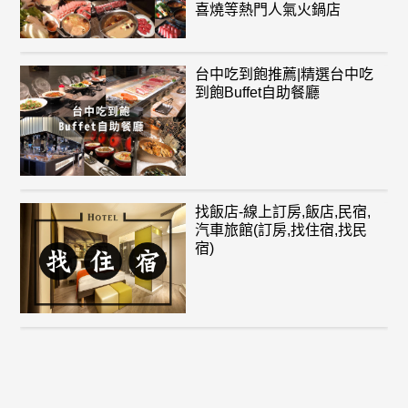
喜燒等熱門人氣火鍋店
台中吃到飽推薦|精選台中吃
到飽Buffet自助餐廳
找飯店-線上訂房,飯店,民宿,
汽車旅館(訂房,找住宿,找民
宿)