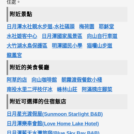
住處。
附近景點
日月潭水社親水步道-水社碼頭
梅荷園
耶穌堂
水社遊客中心
日月潭國家風景區
向山自行車道
大竹湖水鳥保護區
明潭國民小學
猫囒山步道
龍鳳宮
附近的美食餐廳
阿草的店
向山咖啡館
朝霧渡假餐飲小棧
南投水里二坪枝仔冰
峰林山莊
阿滿姨庄腳菜
附近可選擇的住宿飯店
日月星光渡假屋(Sunmoon Starlight B&B)
日月潭樂奉會館(Love Home Lake Hotel)
日月潭藍天水灣旅宿(Blue Sky Bay B&B)