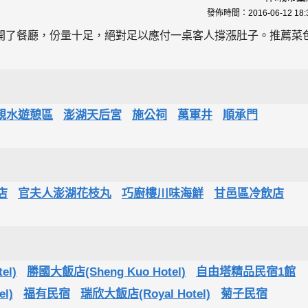
發佈時間：
2016-06-12 18:
開了餐廳，份量十足，絕對足以應付一桌客人撐漲肚子。推薦菜色
親水遊憩區
澎湖天后宮
施公祠
萬軍井
順承門
店
官夫人澎湖花枝丸
巧廚樓川味海鮮
甘邑區冷飲店
el)
勝國大飯店(Sheng Kuo Hotel)
自由塔精品民宿1館
l)
福有民宿
瑞欣大飯店(Royal Hotel)
菊子民宿