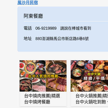
風沙月民宿
阿東餐廳
電話
06-9219989
請說在棒城市看到
地址
880澎湖縣馬公市新店路6巷6號
台中燒肉推薦|精選
台中火鍋推薦|精
台中燒烤餐廳
台中火鍋吃到飽
麻辣鍋、鴛鴦鍋