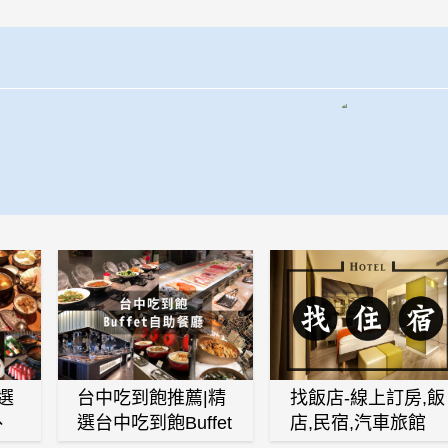
選
台中吃到飽推薦|精
找飯店-線上訂房,飯
、
選台中吃到飽Buffet
店,民宿,汽車旅館
、
自助餐廳
(訂房,找住宿,找民