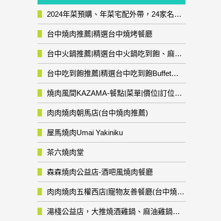
2024年菜預購、年菜宅配外帶，24家名店年菜推薦整理，圍爐輕鬆上菜團圓趣
台中燒肉推薦|精選台中燒烤餐廳
台中火鍋推薦|精選台中火鍋吃到飽、麻辣鍋、鴛鴦鍋、石頭火鍋、酸菜白肉鍋、海鮮鍋、燒酒雞、麻油雞、壽喜燒等熱門人氣火鍋店!
台中吃到飽推薦|精選台中吃到飽Buffet自助餐廳
燒肉風間KAZAMA-餐點|菜單|價位|訂位資訊
肉肉燒肉朝馬店(台中燒肉推薦)
屋馬燒肉Umai Yakiniku
茶六燒肉堂
森森燒肉公益店-酒吧風燒肉餐廳
肉肉燒肉五權西店|寵物友善餐廳(台中燒肉推薦)
湯棧公益店，大推燒酒雞鍋、麻油雞鍋暖暖有夠補