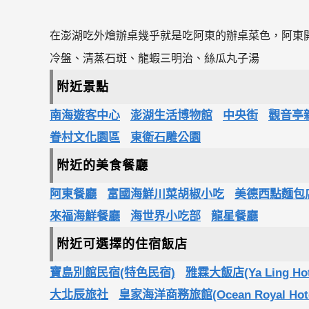
在澎湖吃外燴辦桌幾乎就是吃阿東的辦桌菜色，阿東
冷盤、清蒸石斑、龍蝦三明治、絲瓜丸子湯
附近景點
南海遊客中心
澎湖生活博物館
中央街
觀音亭
眷村文化園區
東衛石雕公園
附近的美食餐廳
阿東餐廳
富國海鮮川菜胡椒小吃
美德西點麵包
來福海鮮餐廳
海世界小吃部
龍星餐廳
附近可選擇的住宿飯店
寶島別館民宿(特色民宿)
雅霖大飯店(Ya Ling Hot
大北辰旅社
皇家海洋商務旅館(Ocean Royal Hote