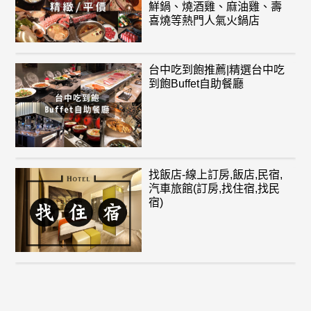
鮮鍋、燒酒雞、麻油雞、壽
喜燒等熱門人氣火鍋店
台中吃到飽推薦|精選台中吃
到飽Buffet自助餐廳
找飯店-線上訂房,飯店,民宿,
汽車旅館(訂房,找住宿,找民
宿)