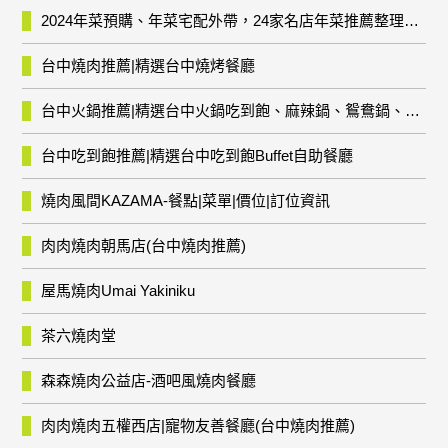
2024年菜預購、年菜宅配外帶，24家名店年菜推薦整理，圍爐輕鬆上菜團圓趣
台中燒肉推薦|精選台中燒烤餐廳
台中火鍋推薦|精選台中火鍋吃到飽、麻辣鍋、鴛鴦鍋、石頭火鍋、酸菜白肉鍋、海鮮鍋、燒酒雞、麻油雞、壽喜燒等熱門人氣火鍋店!
台中吃到飽推薦|精選台中吃到飽Buffet自助餐廳
燒肉風間KAZAMA-餐點|菜單|價位|訂位資訊
肉肉燒肉朝馬店(台中燒肉推薦)
屋馬燒肉Umai Yakiniku
茶六燒肉堂
森森燒肉公益店-酒吧風燒肉餐廳
肉肉燒肉五權西店|寵物友善餐廳(台中燒肉推薦)