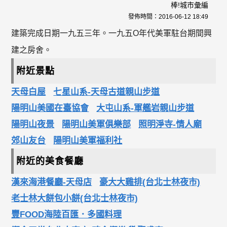
棒!城市彙編
發佈時間：
2016-06-12 18:49
建築完成日期一九五三年。一九五O年代美軍駐台期間興
建之房舍。
附近景點
天母白屋
七星山系-天母古道親山步道
陽明山美國在臺協會
大屯山系-軍艦岩親山步道
陽明山夜景
陽明山美軍俱樂部
照明淨寺-情人廟
郊山友台
陽明山美軍福利社
附近的美食餐廳
漢來海港餐廳-天母店
豪大大雞排(台北士林夜市)
老士林大餅包小餅(台北士林夜市)
豐FOOD海陸百匯．多國料理