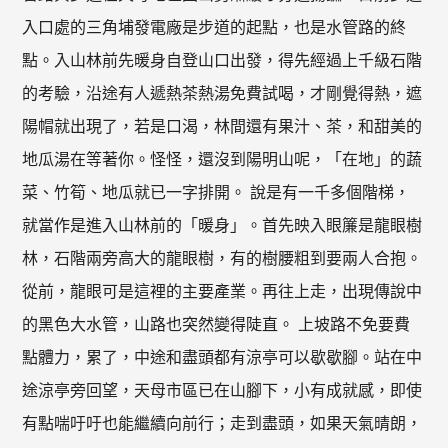
入口處的三角埔發電廠是步道的起點，也是水管路的終
點。入山林前先暖身自登山口出發，得先經過上千級石階
的考驗，沿途有人遞熱茶熱湯免費試喝，才剛覺得熱，遮
陽帽就出現了，若是口渴，林間還有果汁、茶，和甜美的
地瓜湯在等著你。怪怪，還沒到陽明山呢，「在地」的蔬
菜、竹筍、地瓜就已一字排開。 說是有一千多個階梯，
就當作是進入山林前的「暖身」。首先映入眼簾是龍眼樹
林，石階兩旁高大的龍眼樹，有的樹腰粗到要兩人合抱。
從前，龍眼可是這裡的主要產業。再往上走，出現傳說中
的黑色大水管，山路也突然變得陡直。 上坡路不免要費
點體力，累了，中途和盡頭都有涼亭可以歇歇腳。站在中
途涼亭旁回望，天母市區已在山腳下，小有成就感，即使
有點喘吁吁也能繼續向前行；走到盡頭，如果天氣晴朗，