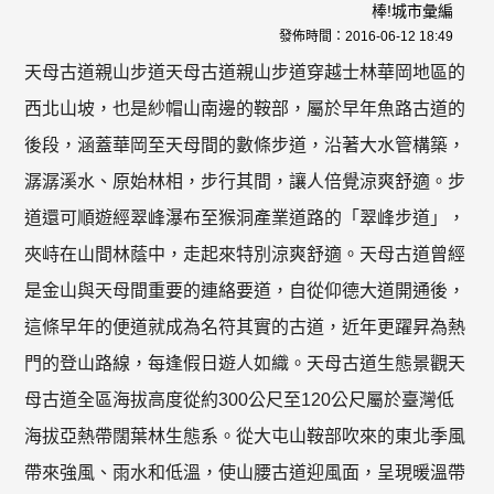
棒!城市彙編
發佈時間：
2016-06-12 18:49
天母古道親山步道天母古道親山步道穿越士林華岡地區的
西北山坡，也是紗帽山南邊的鞍部，屬於早年魚路古道的
後段，涵蓋華岡至天母間的數條步道，沿著大水管構築，
潺潺溪水、原始林相，步行其間，讓人倍覺涼爽舒適。步
道還可順遊經翠峰瀑布至猴洞產業道路的「翠峰步道」，
夾峙在山間林蔭中，走起來特別涼爽舒適。天母古道曾經
是金山與天母間重要的連絡要道，自從仰德大道開通後，
這條早年的便道就成為名符其實的古道，近年更躍昇為熱
門的登山路線，每逢假日遊人如織。天母古道生態景觀天
母古道全區海拔高度從約300公尺至120公尺屬於臺灣低
海拔亞熱帶闊葉林生態系。從大屯山鞍部吹來的東北季風
帶來強風、雨水和低溫，使山腰古道迎風面，呈現暖溫帶