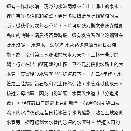
還有一條小水溝，清澈的水流同樣來自山上湧出的泉水，
裡面有許多沼蝦和螃蟹，更是多種蜻蜓及蛙類繁殖的場
所。從秋季到次年春季時，不時可以聽到斯文豪氏赤蛙如
鳥叫的鳴聲。清晨或黃昏時段，還有機會看到台灣獼猴在
此出沒呢。 水道水 潺潺流 水管路步道源自於日據時
期，為了接引第三水源地的泉水到天母、士林一帶所開
闢。行走在沿山壁開鑿的山徑，已不見前段爬坡路上的大
水管，其實後段水管就埋在步道底下。一九三○年代，水
管之上陸續鋪設石板和泥土作為保護，水管路就此成形。
接近天母地區，因為山勢漸展，水管與步道才「分道揚
鑣」。 現在靠山崖的路上見到圳溝，石頭堆砌引導山泉
流下的水溝彷彿是昔日藉水管引水的縮影；站在上坡路的
水管旁，還可聽到大水管內急速的水流聲。 步道入口的