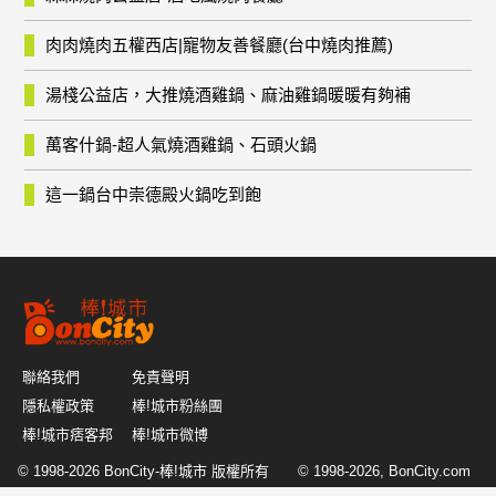
肉肉燒肉五權西店|寵物友善餐廳(台中燒肉推薦)
湯棧公益店，大推燒酒雞鍋、麻油雞鍋暖暖有夠補
萬客什鍋-超人氣燒酒雞鍋、石頭火鍋
這一鍋台中崇德殿火鍋吃到飽
聯絡我們
免責聲明
隱私權政策
棒!城市粉絲團
棒!城市痞客邦
棒!城市微博
© 1998-2026
BonCity-棒!城市
版權所有 © 1998-2026, BonCity.com