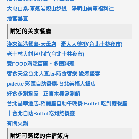
大屯山系-軍艦岩親山步道
陽明山美軍福利社
潘宮籌墓
附近的美食餐廳
漢來海港餐廳-天母店
豪大大雞排(台北士林夜市)
老士林大餅包小餅(台北士林夜市)
豐FOOD海陸百匯．多國料理
饗食天堂台北大直店-時食饗樂 歡聚盛宴
palette 彩匯自助餐廳-台北美福大飯店
好食多涮涮屋
正官木桶涮涮鍋
台北晶華酒店-栢麗廳自助午晚餐 Buffet 吃到飽餐廳
｜台北自助Buffet吃到飽餐廳
有間火鍋
附近可選擇的住宿飯店