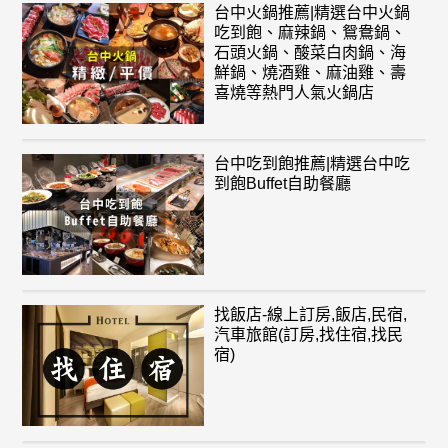
台中火鍋推薦|精選台中火鍋
吃到飽、麻辣鍋、鴛鴦鍋、
石頭火鍋、酸菜白肉鍋、海
鮮鍋、燒酒雞、麻油雞、壽
喜燒等熱門人氣火鍋店
台中吃到飽推薦|精選台中吃
到飽Buffet自助餐廳
找飯店-線上訂房,飯店,民宿,
汽車旅館(訂房,找住宿,找民
宿)