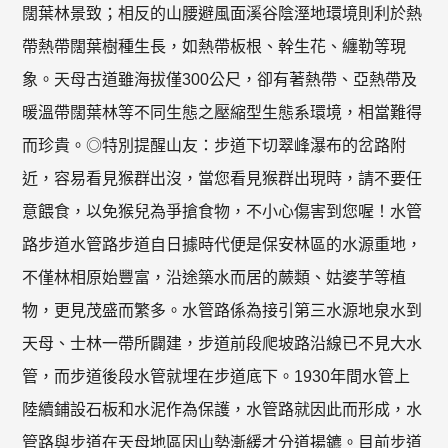
闊葉林景致；相反的山腰避風面溪谷陰溼地環境則利於熱
帶熱帶闊葉樹種生長，如熱帶板根、幹生花、纏勒等現
象。天母古道雖海拔僅300公尺，卻有著熱帶、亞熱帶及
暖溫帶闊葉林等不同生態之壓縮型生態系環境，相當難得
而珍貴。◎特別提醒山友：步道下切翠峰瀑布的岔路附
近，容易看見猴群出沒，當您看見猴群出現時，請不要任
意餵食，以免猴兒為爭搶食物，不小心傷害到您喔！水管
路步道水管路步道自日據時代便是保安林區的水源重地，
不僅林相原始豐富，沿途築水而居的蕨類、姑婆芋等植
物，更見茂盛而繁多。水管路係為接引第三水源地泉水到
天母、士林一帶所闢建，步道前段爬坡路沿線已不見大水
管，而步道後段水管就埋在步道底下。1930年間水管上
陸續鋪設石板和水泥作為保護，水管路就因此而形成，水
管路與步道在天母地區因山勢漸緩才分道揚鑣。目前步道