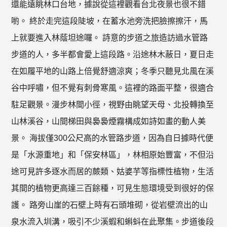
還能遠眺林口台地，據說從這裡觀看台北夜景也很不錯
喲。 終於走完這段陡坡，在蓄水池旁洗把臉擦擦汗，馬
上就要進入林蔭坦途囉。 詩意的步道之旅造訪過水管路
步道的人，多半都會愛上這段路。沿途林木蔽日，夏日走
在如履平地的山路上倍覺舒適涼爽；冬季只聽見北風在溪
谷中呼嘯，但不覺有刺骨寒風。這裡的路面平整，很適合
駐足觀景。漫步林間小徑，視野由眺望天母、北投轉換至
山林溪谷，山間梯田與裊裊煙霧構成如詩如畫的動人美
景。 海拔僅300公尺高的水管路步道，因為自日據時代便
是「水源重地」和「保安林區」，林相原始豐富，不但沿
途可見許多逐水而居的蕨類、姑婆芋等指標性植物，生活
其間的植物更高達三百餘種，可見生態環境受到很好的保
護。 路旁山崖的石壁上時有石頭堆砌，從岩壁流出的山
泉水流入圳溝，吸引不少溪蝦和蝌蚪在此聚集。步道後段