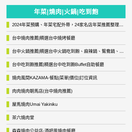
年菜|燒肉|火鍋|吃到飽
2024年菜預購、年菜宅配外帶，24家名店年菜推薦整理，圍爐輕鬆上菜團圓趣
台中燒肉推薦|精選台中燒烤餐廳
台中火鍋推薦|精選台中火鍋吃到飽、麻辣鍋、鴛鴦鍋、石頭火鍋、酸菜白肉鍋、海鮮鍋、燒酒雞、麻油雞、壽喜燒等熱門人氣火鍋店!
台中吃到飽推薦|精選台中吃到飽Buffet自助餐廳
燒肉風間KAZAMA-餐點|菜單|價位|訂位資訊
肉肉燒肉朝馬店(台中燒肉推薦)
屋馬燒肉Umai Yakiniku
茶六燒肉堂
森森燒肉公益店-酒吧風燒肉餐廳