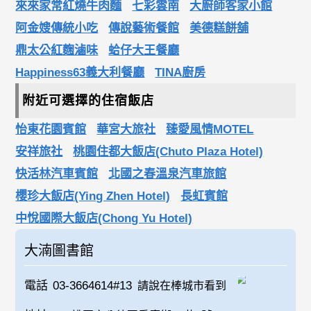
來來家常紅燒牛肉麵
七彩雲南
大廚師客家小館
阿金嫂傳統小吃
傳說藝術餐館
美德糕餅舖
鼎太公紅麴滷味
蛤仔大王餐廳
Happiness63義大利餐廳
TINA廚房
附近可選擇的住宿飯店
怡東花園賓館
華宮大旅社
臻愛風情MOTEL
安祥旅社
桃園住都大飯店(Chuto Plaza Hotel)
快活林汽車賓館
北國之春溫泉汽車旅館
櫻珍大飯店(Ying Zhen Hotel)
長虹賓館
中悅國際大飯店(Chong Yu Hotel)
大湳圖書館
電話
03-3664614#13
請說在棒城市看到