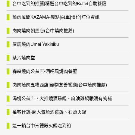
台中吃到飽推薦|精選台中吃到飽Buffet自助餐廳
燒肉風間KAZAMA-餐點|菜單|價位|訂位資訊
肉肉燒肉朝馬店(台中燒肉推薦)
屋馬燒肉Umai Yakiniku
茶六燒肉堂
森森燒肉公益店-酒吧風燒肉餐廳
肉肉燒肉五權西店|寵物友善餐廳(台中燒肉推薦)
湯棧公益店，大推燒酒雞鍋、麻油雞鍋暖暖有夠補
萬客什鍋-超人氣燒酒雞鍋、石頭火鍋
這一鍋台中崇德殿火鍋吃到飽