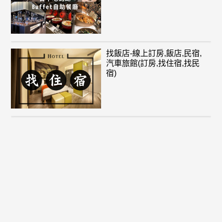
找飯店-線上訂房,飯店,民宿,
汽車旅館(訂房,找住宿,找民
宿)