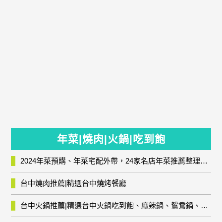
年菜|燒肉|火鍋|吃到飽
2024年菜預購、年菜宅配外帶，24家名店年菜推薦整理，圍爐輕鬆上菜團圓趣
台中燒肉推薦|精選台中燒烤餐廳
台中火鍋推薦|精選台中火鍋吃到飽、麻辣鍋、鴛鴦鍋、石頭火鍋、酸菜白肉鍋、海鮮鍋、燒酒雞、麻油雞、壽喜燒等熱門人氣火鍋店!