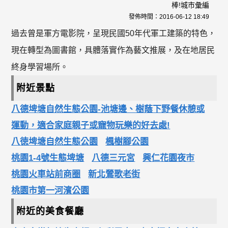
棒!城市彙編
發佈時間：
2016-06-12 18:49
過去曾是軍方電影院，呈現民國50年代軍工建築的特色，
現在轉型為圖書館，具體落實作為藝文推展，及在地居民
終身學習場所。
附近景點
八德埤塘自然生態公園-池塘邊、樹蔭下野餐休憩或
運動，適合家庭親子或寵物玩樂的好去處!
八徳埤塘自然生態公園
楓樹腳公園
桃園1-4號生態埤塘
八德三元宮
興仁花園夜市
桃園火車站前商圈
新北鶯歌老街
桃園市第一河濱公園
附近的美食餐廳