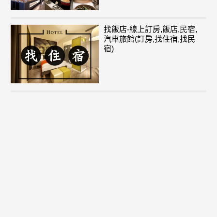
找飯店-線上訂房,飯店,民宿,
汽車旅館(訂房,找住宿,找民
宿)