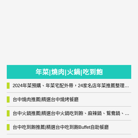
年菜|燒肉|火鍋|吃到飽
2024年菜預購、年菜宅配外帶，24家名店年菜推薦整理，圍爐輕鬆上菜團圓趣
台中燒肉推薦|精選台中燒烤餐廳
台中火鍋推薦|精選台中火鍋吃到飽、麻辣鍋、鴛鴦鍋、石頭火鍋、酸菜白肉鍋、海鮮鍋、燒酒雞、麻油雞、壽喜燒等熱門人氣火鍋店!
台中吃到飽推薦|精選台中吃到飽Buffet自助餐廳