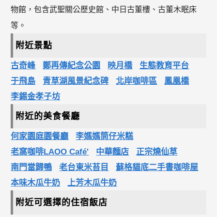
物館，包含武聖關公歷史館、中日古董樓、古董木眠床
等。
附近景點
古奇峰
鄭再傳紀念公園
映月橋
生態教育平台
于飛島
青草湖風景紀念碑
北岸咖啡區
鳳凰橋
李錫金孝子坊
附近的美食餐廳
何家園庭園餐廳
李媽媽筒仔米糕
老窩咖啡LAOO Café'
中華麵店
正宗燒仙草
南門當歸鴨
老台東米苔目
蘇格貓底二手書咖啡屋
本味木瓜牛奶
上芳木瓜牛奶
附近可選擇的住宿飯店