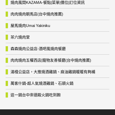
燒肉風間KAZAMA-餐點|菜單|價位|訂位資訊
肉肉燒肉朝馬店(台中燒肉推薦)
屋馬燒肉Umai Yakiniku
茶六燒肉堂
森森燒肉公益店-酒吧風燒肉餐廳
肉肉燒肉五權西店|寵物友善餐廳(台中燒肉推薦)
湯棧公益店，大推燒酒雞鍋、麻油雞鍋暖暖有夠補
萬客什鍋-超人氣燒酒雞鍋、石頭火鍋
這一鍋台中崇德殿火鍋吃到飽