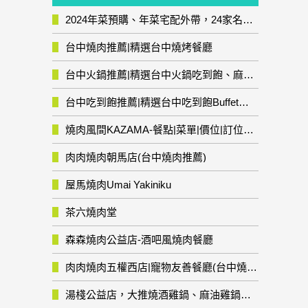
2024年菜預購、年菜宅配外帶，24家名店年菜推薦整理，圍爐輕鬆上菜團圓趣
台中燒肉推薦|精選台中燒烤餐廳
台中火鍋推薦|精選台中火鍋吃到飽、麻辣鍋、鴛鴦鍋、石頭火鍋、酸菜白肉鍋、海鮮鍋、燒酒雞、麻油雞、壽喜燒等熱門人氣火鍋店!
台中吃到飽推薦|精選台中吃到飽Buffet自助餐廳
燒肉風間KAZAMA-餐點|菜單|價位|訂位資訊
肉肉燒肉朝馬店(台中燒肉推薦)
屋馬燒肉Umai Yakiniku
茶六燒肉堂
森森燒肉公益店-酒吧風燒肉餐廳
肉肉燒肉五權西店|寵物友善餐廳(台中燒肉推薦)
湯棧公益店，大推燒酒雞鍋、麻油雞鍋暖暖有夠補