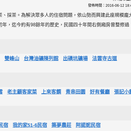
發佈時間：
2016-06-12 18:
茶、採茶。為解決眾多人的住宿問題，依山勢而興建此座規模龐
初年，迄今約有98餘年的歷史，民國四十年間右側廂房曾整修過
雙峰山
台灣油礦陳列館
出磺坑礦場
法雲寺古道
雲
老主顧客家菜
上來客饌
青串田園
好有餐廳
張記小
民宿
我的家51-6民宿
築夢農莊
阿諾妮民宿