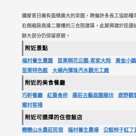
鍾屋昔日擁有面積廣大的茶園，聘僱許多長工協助種
右側廂房高達二層樓的三合院建築，此屋興建於民國
餘大部分仍保留原貌。
附近景點
福村養生農園
苗栗桐花公園-客家大院
黃金小鎮
苗栗特色館
大補內彈珠汽水觀光工廠
附近的美食餐廳
巧軒餐廳
紅棗食府
棗莊古藝庭園膳坊
鹿野觀
鄉村客棧
附近可選擇的住宿飯店
戀戀山水農莊民宿
福村養生農場
公館柿子紅了