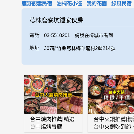
鹿野觀雲民宿
油桐花小徑
我的花園
綠風民宿
芎林鹿寮坑鍾家伙房
電話
03-5510201
請說在棒城市看到
地址
307新竹縣芎林鄉華龍村2鄰214號
台中燒肉推薦|精選
台中火鍋推薦|精
台中燒烤餐廳
台中火鍋吃到飽