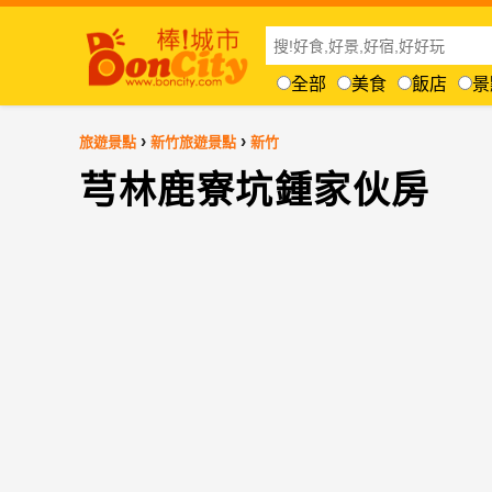
全部
美食
飯店
景
›
›
旅遊景點
新竹旅遊景點
新竹
芎林鹿寮坑鍾家伙房