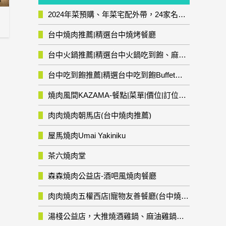
2024年菜預購、年菜宅配外帶，24家名店年菜推薦整理，圍爐輕鬆上菜團圓趣
台中燒肉推薦|精選台中燒烤餐廳
台中火鍋推薦|精選台中火鍋吃到飽、麻辣鍋、鴛鴦鍋、石頭火鍋、酸菜白肉鍋、海鮮鍋、燒酒雞、麻油雞、壽喜燒等熱門人氣火鍋店!
台中吃到飽推薦|精選台中吃到飽Buffet自助餐廳
燒肉風間KAZAMA-餐點|菜單|價位|訂位資訊
肉肉燒肉朝馬店(台中燒肉推薦)
屋馬燒肉Umai Yakiniku
茶六燒肉堂
森森燒肉公益店-酒吧風燒肉餐廳
肉肉燒肉五權西店|寵物友善餐廳(台中燒肉推薦)
湯棧公益店，大推燒酒雞鍋、麻油雞鍋暖暖有夠補