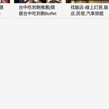
選
台中吃到飽推薦|精
找飯店-線上訂房,飯
、
選台中吃到飽Buffet
店,民宿,汽車旅館
、
自助餐廳
(訂房,找住宿,找民
白
宿)
燒
壽
火