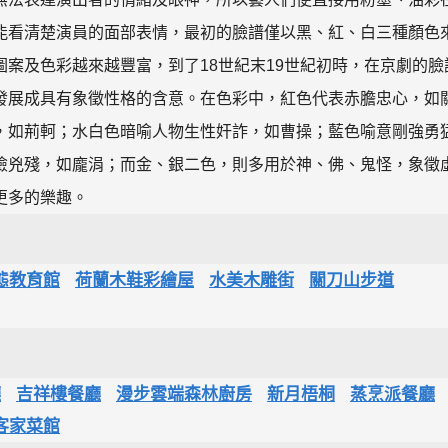
能看清楚演員的面部表情，最初的臉譜僅以黑、紅、白三種顏色
案及色彩越來越豐富，到了18世紀末19世紀初時，在京劇的臉
發展成具有象徵性格的含意。在色彩中，紅色代表赤膽忠心，如
，如荊軻；水白色暗喻人物生性奸詐，如曹操；藍色喻意剛強勇
險兇殘，如龐涓；而金、銀二色，則多用於神、佛、鬼怪，象徵
更多的樂趣。
態教育館
荷蘭木鞋彩繪屋
水美木雕街
關刀山步道
廳
吉祥樓餐廳
漫步雲端森林廚房
新月梧桐
蒸烹派餐廳
客家菜館