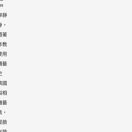
49
寧靜
身，
隨著
作教
使用
譜藝
史
統國
製相
雕藝
法，
是臉
在臉