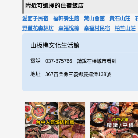
附近可選擇的住宿飯店
愛面子民宿
福軒養生館
藏山會館
黃石山莊
石
野薑花森林坊
幸福悅樟
幸福村民宿
柏竺山莊
山板樵文化生活館
電話
037-875766
請說在棒城市看到
地址
367苗栗縣三義鄉雙連潭138號