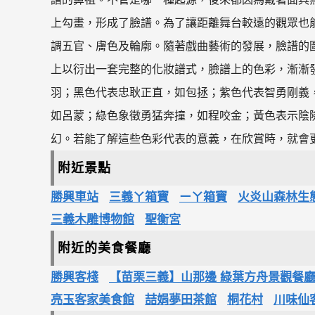
上勾畫，形成了臉譜。為了讓距離舞台較遠的觀眾也
調五官、膚色及輪廓。隨著戲曲藝術的發展，臉譜的圖
上以衍出一套完整的化妝譜式，臉譜上的色彩，漸漸
羽；黑色代表忠耿正直，如包拯；紫色代表智勇剛義
如呂蒙；綠色象徵勇猛奔撞，如程咬金；黃色表示陰
幻。若能了解這些色彩代表的意義，在欣賞時，就會
附近景點
勝興車站
三義ㄚ箱寶
ーㄚ箱寶
火炎山森林生
三義木雕博物館
聖衡宮
附近的美食餐廳
勝興客棧
【苗栗三義】山那邊 綠葉方舟景觀餐
亮玉客家美食館
喆娟夢田茶館
桐花村
川味仙