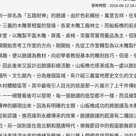
發佈時間：
2016-06-12 18:
到一排名為「五路財神」的臉譜，由於色彩繽紛，寓意吉祥，在
。三義的木雕業相當的發達，各家木雕工廠林立，而舢板樵的前
作室，以雕製平面木雕、屏風、桌椅、茶盤等實用藝品為主。但
婦開始思考工作室的方向。剛開始，先從工作室轉型為以木雕製
興趣，便以臉譜為教材，向初學者教授基本的雕刻技巧，但是，
，因此後來又設計出臉譜彩繪活動，山板樵也逐漸成為一處以臉
場所。文化館內，分為幾個區域，有介紹三義當地歷史文化的文
木材體驗區等。其中最吸引人目光的就是那一片展示了上千件傳
，一一細覽看後可以發現，每一張臉譜的造型都不一樣，而且繪
傳神的顯現出來。因為有明確的主題，山板樵成功的將臉譜及木
從新認識，進而達到永續傳承的效果。臉譜臉譜的起源有二種說
怕，另一說則是在南北朝和隨唐時代，樂舞節目中的假面歌舞即
無法表達演出者的情緒及眼神，所以藝人們便直接用粉墨、油彩