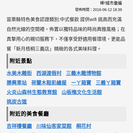
棒!城市彙編
發佈時間：
2016-06-12 18:39
苗栗縣特色美食認證類別:中式餐飲 提供wifi 挑高而充滿
自然光線的空間裡，佈置以獨特品味的時尚典雅風格；在
真摯用心的親切服務下，不僅享受舒適用餐環境，更能品
嘗「新月梧桐三義店」精緻的各式美味料理。
附近景點
水美木雕街
西湖渡假村
三義木雕博物館
勝興車站
荷蘭木鞋彩繪屋
ーㄚ箱寶
三義ㄚ箱寶
火炎山森林生態教育館
山板樵文化生活館
挑炭古道
附近的美食餐廳
吉祥樓餐廳
川味仙客家菜館
桐花村