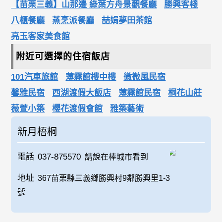
【苗栗三義】山那邊 綠葉方舟景觀餐廳
勝興客棧
八櫃餐廳
蒸烹派餐廳
喆娟夢田茶館
亮玉客家美食館
附近可選擇的住宿飯店
101汽車旅館
薄霧館樓中樓
微微風民宿
馨雅民宿
西湖渡假大飯店
薄霧館民宿
桐花山莊
薇萱小築
櫻花渡假會館
雅築藝術
新月梧桐
電話
037-875570
請說在棒城市看到
地址
367苗栗縣三義鄉勝興村9鄰勝興里1-3
號