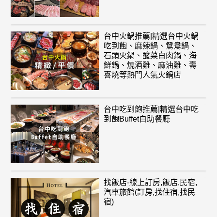
台中火鍋推薦|精選台中火鍋
吃到飽、麻辣鍋、鴛鴦鍋、
石頭火鍋、酸菜白肉鍋、海
鮮鍋、燒酒雞、麻油雞、壽
喜燒等熱門人氣火鍋店
台中吃到飽推薦|精選台中吃
到飽Buffet自助餐廳
找飯店-線上訂房,飯店,民宿,
汽車旅館(訂房,找住宿,找民
宿)