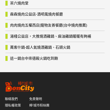
茶六燒肉堂
森森燒肉公益店-酒吧風燒肉餐廳
肉肉燒肉五權西店|寵物友善餐廳(台中燒肉推薦)
湯棧公益店，大推燒酒雞鍋、麻油雞鍋暖暖有夠補
萬客什鍋-超人氣燒酒雞鍋、石頭火鍋
這一鍋台中崇德殿火鍋吃到飽
聯絡我們
免責聲明
隱私權政策
棒!城市粉絲團