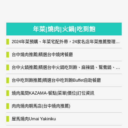
年菜|燒肉|火鍋|吃到飽
2024年菜預購、年菜宅配外帶，24家名店年菜推薦整理，圍爐輕鬆上菜團圓趣
台中燒肉推薦|精選台中燒烤餐廳
台中火鍋推薦|精選台中火鍋吃到飽、麻辣鍋、鴛鴦鍋、石頭火鍋、酸菜白肉鍋、海鮮鍋、燒酒雞、麻油雞、壽喜燒等熱門人氣火鍋店!
台中吃到飽推薦|精選台中吃到飽Buffet自助餐廳
燒肉風間KAZAMA-餐點|菜單|價位|訂位資訊
肉肉燒肉朝馬店(台中燒肉推薦)
屋馬燒肉Umai Yakiniku