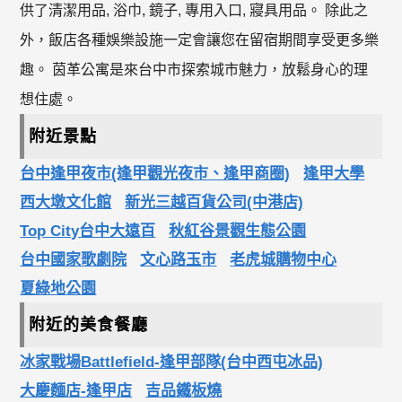
供了清潔用品, 浴巾, 鏡子, 專用入口, 寢具用品。 除此之
外，飯店各種娛樂設施一定會讓您在留宿期間享受更多樂
趣。 茵革公寓是來台中市探索城市魅力，放鬆身心的理
想住處。
附近景點
台中逢甲夜市(逢甲觀光夜市、逢甲商圈)
逢甲大學
西大墩文化館
新光三越百貨公司(中港店)
Top City台中大遠百
秋紅谷景觀生態公園
台中國家歌劇院
文心路玉市
老虎城購物中心
夏綠地公園
附近的美食餐廳
冰家戰場Battlefield-逢甲部隊(台中西屯冰品)
大慶麵店-逢甲店
吉品鐵板燒