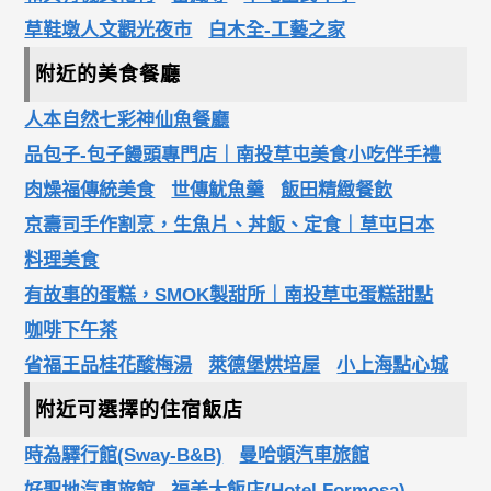
草鞋墩人文觀光夜市
白木全-工藝之家
附近的美食餐廳
人本自然七彩神仙魚餐廳
品包子-包子饅頭專門店｜南投草屯美食小吃伴手禮
肉燥福傳統美食
世傳魷魚羹
飯田精緻餐飲
京壽司手作割烹，生魚片、丼飯、定食｜草屯日本
料理美食
有故事的蛋糕，SMOK製甜所｜南投草屯蛋糕甜點
咖啡下午茶
省福王品桂花酸梅湯
萊德堡烘培屋
小上海點心城
附近可選擇的住宿飯店
時為驛行館(Sway-B&B)
曼哈頓汽車旅館
好聖地汽車旅館
福美大飯店(Hotel Formosa)