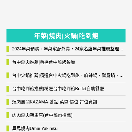
年菜|燒肉|火鍋|吃到飽
2024年菜預購、年菜宅配外帶，24家名店年菜推薦整理，圍爐輕鬆上菜團圓趣
台中燒肉推薦|精選台中燒烤餐廳
台中火鍋推薦|精選台中火鍋吃到飽、麻辣鍋、鴛鴦鍋、石頭火鍋、酸菜白肉鍋、海鮮鍋、燒酒雞、麻油雞、壽喜燒等熱門人氣火鍋店!
台中吃到飽推薦|精選台中吃到飽Buffet自助餐廳
燒肉風間KAZAMA-餐點|菜單|價位|訂位資訊
肉肉燒肉朝馬店(台中燒肉推薦)
屋馬燒肉Umai Yakiniku