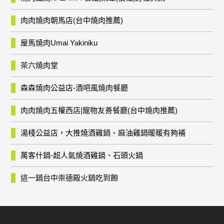
肉肉燒肉朝馬店(台中燒肉推薦)
屋馬燒肉Umai Yakiniku
茶六燒肉堂
森森燒肉公益店-酒吧風燒肉餐廳
肉肉燒肉五權西店|寵物友善餐廳(台中燒肉推薦)
湯棧公益店，大推燒酒雞鍋、麻油雞鍋暖暖有夠補
萬客什鍋-超人氣燒酒雞鍋、石頭火鍋
這一鍋台中崇德殿火鍋吃到飽