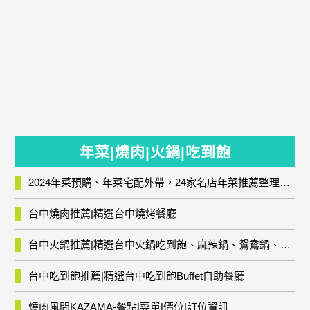
年菜|燒肉|火鍋|吃到飽
2024年菜預購、年菜宅配外帶，24家名店年菜推薦整理，圍爐輕鬆上菜團圓趣
台中燒肉推薦|精選台中燒烤餐廳
台中火鍋推薦|精選台中火鍋吃到飽、麻辣鍋、鴛鴦鍋、石頭火鍋、酸菜白肉鍋、海鮮鍋、燒酒雞、麻油雞、壽喜燒等熱門人氣火鍋店!
台中吃到飽推薦|精選台中吃到飽Buffet自助餐廳
燒肉風間KAZAMA-餐點|菜單|價位|訂位資訊