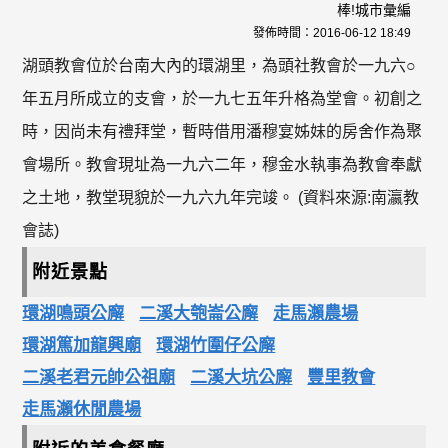
棒!城市彙編
發佈時間：
2016-06-12 18:49
湖頭教會位於台南大內的環湖里，為頭社教會於一九六○
年五月所成立的支會，於一九七五年升格為堂會。初創之
時，因尚未有禮拜堂，暫時借用潘穆宴姊妹的房舍作為聚
會場所。教會現址為一九六二年，穆金水執事為教會奉獻
之土地，教堂現貌於一九六九年完竣。 (資料來源:南瀛教
會誌)
附近景點
環湖鳴頭公廨
二溪大匏崙公廨
走馬瀨農場
環湖篤加龍興廟
環湖竹圍仔公廨
二溪老君元帥公祖廟
二溪大坑公廨
豐里教會
走馬瀨休閒農場