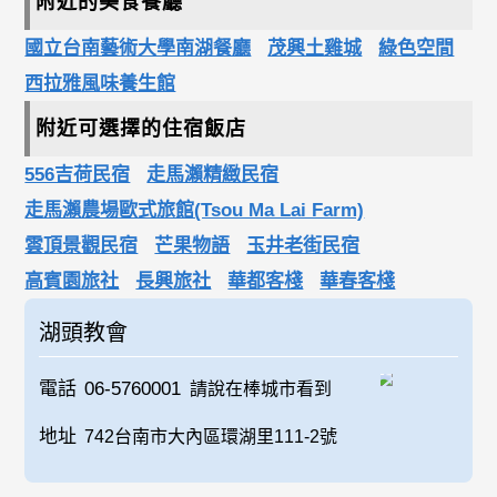
附近的美食餐廳
國立台南藝術大學南湖餐廳
茂興土雞城
綠色空間
西拉雅風味養生館
附近可選擇的住宿飯店
556吉荷民宿
走馬瀨精緻民宿
走馬瀨農場歐式旅館(Tsou Ma Lai Farm)
雲頂景觀民宿
芒果物語
玉井老街民宿
高賓園旅社
長興旅社
華都客棧
華春客棧
湖頭教會
電話
06-5760001
請說在棒城市看到
地址
742台南市大內區環湖里111-2號