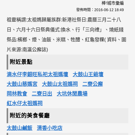
棒!城市彙編
發佈時間：
2016-06-12 18:49
祖靈稱謂:太祖媽歸屬族群:新港社祭日:農曆三月二十八
日、六月十六日祭典儀式:換水、行「三向禮」、燒紙錢
祭品:檳榔、煙、油飯、米糕、牲醴、紅龜發粿( 資料、圖
片來源:南瀛公廨誌)
附近景點
滴水仔李銀旺私祀太祖媽壇
大鼓山王爺壇
大鼓山慈媽宮
大鼓山太祖媽祠
二寮公廨
岡林教會
二寮日出
大坑休閒農場
紅水仔太祖媽祠
附近的美食餐廳
太鼓山鹹飯
清香小吃店