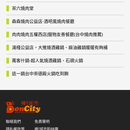
茶六燒肉堂
森森燒肉公益店-酒吧風燒肉餐廳
肉肉燒肉五權西店|寵物友善餐廳(台中燒肉推薦)
湯棧公益店，大推燒酒雞鍋、麻油雞鍋暖暖有夠補
萬客什鍋-超人氣燒酒雞鍋、石頭火鍋
這一鍋台中崇德殿火鍋吃到飽
聯絡我們
免責聲明
隱私權政策
棒!城市粉絲團