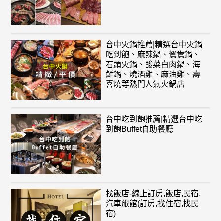
台中火鍋推薦|精選台中火鍋
吃到飽、麻辣鍋、鴛鴦鍋、
石頭火鍋、酸菜白肉鍋、海
鮮鍋、燒酒雞、麻油雞、壽
喜燒等熱門人氣火鍋店
台中吃到飽推薦|精選台中吃
到飽Buffet自助餐廳
找飯店-線上訂房,飯店,民宿,
汽車旅館(訂房,找住宿,找民
宿)