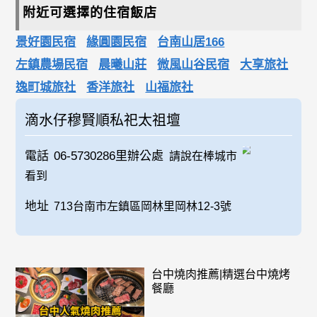
附近可選擇的住宿飯店
景好園民宿
緣圓園民宿
台南山居166
左鎮農場民宿
晨曦山莊
微風山谷民宿
大享旅社
逸町城旅社
香洋旅社
山福旅社
滴水仔穆賢順私祀太祖壇
電話
06-5730286里辦公處
請說在棒城市
看到
地址
713台南市左鎮區岡林里岡林12-3號
台中燒肉推薦|精選台中燒烤
餐廳