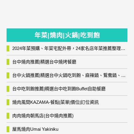
年菜|燒肉|火鍋|吃到飽
2024年菜預購、年菜宅配外帶，24家名店年菜推薦整理，圍爐輕鬆上菜團圓趣
台中燒肉推薦|精選台中燒烤餐廳
台中火鍋推薦|精選台中火鍋吃到飽、麻辣鍋、鴛鴦鍋、石頭火鍋、酸菜白肉鍋、海鮮鍋、燒酒雞、麻油雞、壽喜燒等熱門人氣火鍋店!
台中吃到飽推薦|精選台中吃到飽Buffet自助餐廳
燒肉風間KAZAMA-餐點|菜單|價位|訂位資訊
肉肉燒肉朝馬店(台中燒肉推薦)
屋馬燒肉Umai Yakiniku