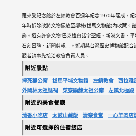
羅來受紀念館於左鎮教會百週年紀念1970年落成，
年時拆除改將文物擺放至鄰棟(拔馬文物館)內收藏。
飾。還有許多文物:巴克禮白話字聖經、新港文書、
石刻墓碑、新聞剪報…。近期與台灣歷史博物館配合
觀者請事先接洽教會負責人員。
附近景點
摔死猴公廨
拔馬平埔文物館
左鎮教會
西拉雅
外岡林太祖媽祠
菜寮顯赫太祖公廨
左鎮北極殿
附近的美食餐廳
清香小吃店
太鼓山鹹飯
清樂食堂
一心羊肉店
附近可選擇的住宿飯店