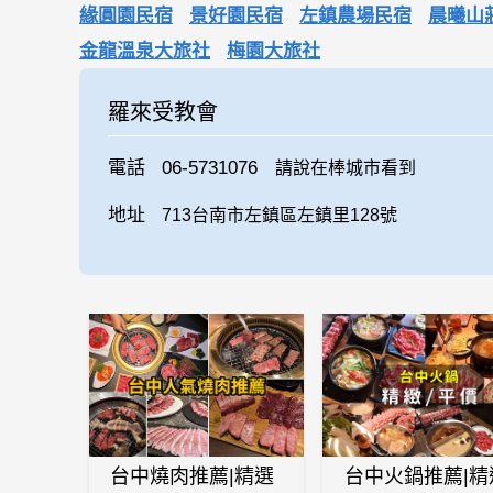
緣圓園民宿
景好園民宿
左鎮農場民宿
晨曦山
金龍溫泉大旅社
梅園大旅社
羅來受教會
電話
06-5731076
請說在棒城市看到
地址
713台南市左鎮區左鎮里128號
台中燒肉推薦|精選
台中火鍋推薦|精