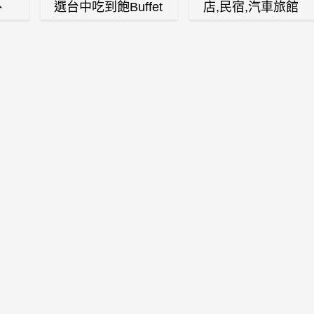
、
選台中吃到飽Buffet
店,民宿,汽車旅館
、
自助餐廳
(訂房,找住宿,找民
白
宿)
燒
壽
火