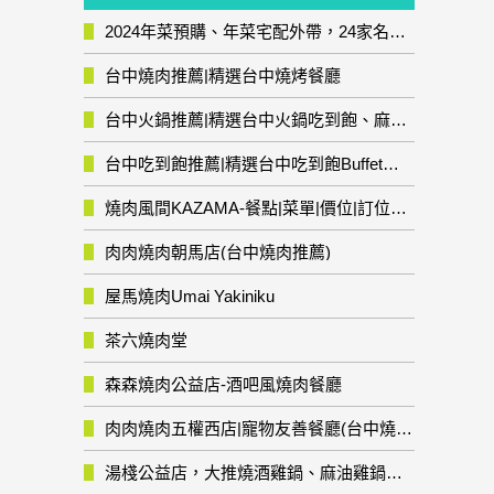
2024年菜預購、年菜宅配外帶，24家名店年菜推薦整理，圍爐輕鬆上菜團圓趣
台中燒肉推薦|精選台中燒烤餐廳
台中火鍋推薦|精選台中火鍋吃到飽、麻辣鍋、鴛鴦鍋、石頭火鍋、酸菜白肉鍋、海鮮鍋、燒酒雞、麻油雞、壽喜燒等熱門人氣火鍋店!
台中吃到飽推薦|精選台中吃到飽Buffet自助餐廳
燒肉風間KAZAMA-餐點|菜單|價位|訂位資訊
肉肉燒肉朝馬店(台中燒肉推薦)
屋馬燒肉Umai Yakiniku
茶六燒肉堂
森森燒肉公益店-酒吧風燒肉餐廳
肉肉燒肉五權西店|寵物友善餐廳(台中燒肉推薦)
湯棧公益店，大推燒酒雞鍋、麻油雞鍋暖暖有夠補