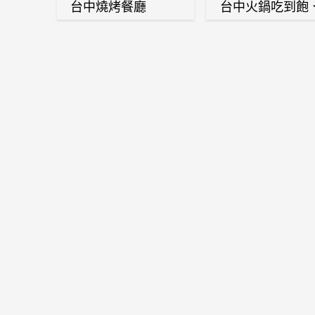
台中燒烤餐廳
台中火鍋吃到飽
麻辣鍋、鴛鴦鍋
石頭火鍋、酸菜
肉鍋、海鮮鍋、
酒雞、麻油雞、
喜燒等熱門人氣
鍋店