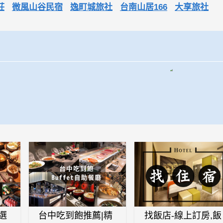
莊
微風山谷民宿
逸町城旅社
台南山居166
大享旅社
選
台中吃到飽推薦|精
找飯店-線上訂房,飯