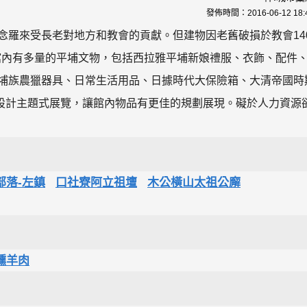
發佈時間：
2016-06-12 18:
紀念羅來受長老對地方和教會的貢獻。但建物因老舊破損於教會14
館內有多量的平埔文物，包括西拉雅平埔新娘禮服、衣飾、配件
平埔族農獵器具、日常生活用品、日據時代大保險箱、大清帝國時
設計主題式展覽，讓館內物品有更佳的規劃展現。礙於人力資源
部落-左鎮
口社寮阿立祖壇
木公橫山太祖公廨
燻羊肉