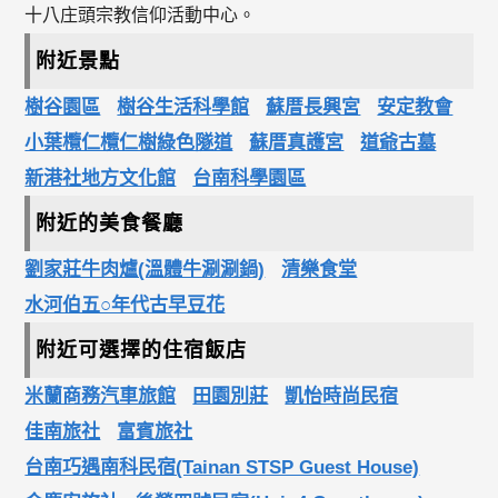
十八庄頭宗教信仰活動中心。
附近景點
樹谷園區
樹谷生活科學館
蘇厝長興宮
安定教會
小葉欖仁欖仁樹綠色隧道
蘇厝真護宮
道爺古墓
新港社地方文化館
台南科學園區
附近的美食餐廳
劉家莊牛肉爐(溫體牛涮涮鍋)
清樂食堂
水河伯五○年代古早豆花
附近可選擇的住宿飯店
米蘭商務汽車旅館
田園別莊
凱怡時尚民宿
佳南旅社
富賓旅社
台南巧遇南科民宿(Tainan STSP Guest House)