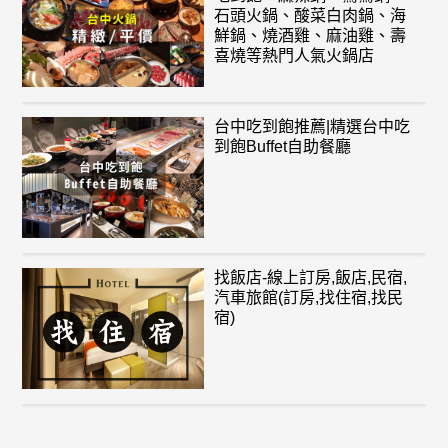
石頭火鍋、酸菜白肉鍋、海
鮮鍋、燒酒雞、麻油雞、壽
喜燒等熱門人氣火鍋店
台中吃到飽推薦|精選台中吃
到飽Buffet自助餐廳
找飯店-線上訂房,飯店,民宿,
汽車旅館(訂房,找住宿,找民
宿)