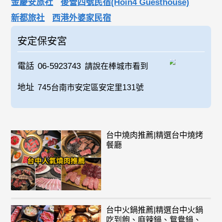
金慶安旅社
後營四號民宿(Hoin4 Guesthouse)
新都旅社
西港外婆家民宿
安定保安宮
電話
06-5923743
請說在棒城市看到
地址
745台南市安定區安定里131號
台中燒肉推薦|精選台中燒烤
餐廳
台中火鍋推薦|精選台中火鍋
吃到飽、麻辣鍋、鴛鴦鍋、