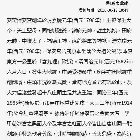
棒!城市彙編
發佈時間：
2016-06-12 18:49
安定保安宮創建於清嘉慶元年(西元1796年)，主祀保生大
帝、天上聖母，同祀城隍爺、謝府元帥、註生娘娘、田府
元帥、中壇太子、福德正神、虎爺將軍等神祇。清嘉慶元
年(西元1796年)，保安宮舊廟原本坐落於大道公營(及本宮
東方一公里於「宮九崛」附近)。清同治元年(西元1862年)
六月六日，發生大地震，庄頭受損嚴重，廟宇亦因地震重
創倒塌，庄頭市況逐漸式微，當時地方耆老有鑑於此，及
大力倡議並發起十八庄頭主是共謀重建。同治三年(西元
1865年)新廟於直加弄庄尾重建完成，大正三年(西元1914
年)於今址重建廟宇。 據傳洲仔尾保寧宮之金面大帝，學
甲慈濟宮之黑面大帝及本宮之紅面大帝皆出自唐山同一雕
刻師手藝之軟身尊像，其時神靈顯赫，香火鼎盛，為附近