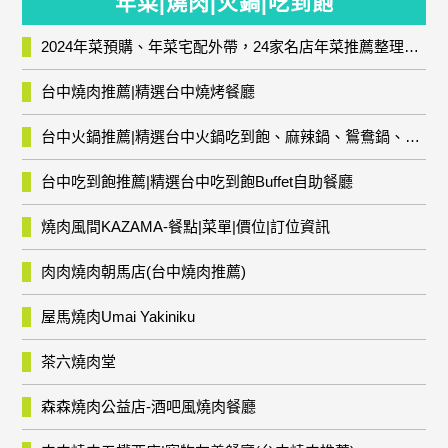
年菜|燒肉|火鍋|吃到飽
2024年菜預購、年菜宅配外帶，24家名店年菜推薦整理，圍爐輕鬆上菜團圓趣
台中燒肉推薦|精選台中燒烤餐廳
台中火鍋推薦|精選台中火鍋吃到飽、麻辣鍋、鴛鴦鍋、石頭火鍋、酸菜白肉鍋、海鮮鍋、燒酒雞、麻油雞、壽喜燒等熱門人氣火鍋店!
台中吃到飽推薦|精選台中吃到飽Buffet自助餐廳
燒肉風間KAZAMA-餐點|菜單|價位|訂位資訊
肉肉燒肉朝馬店(台中燒肉推薦)
屋馬燒肉Umai Yakiniku
茶六燒肉堂
森森燒肉公益店-酒吧風燒肉餐廳