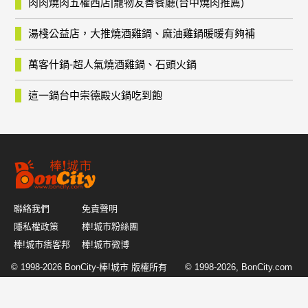
肉肉燒肉五權西店|寵物友善餐廳(台中燒肉推薦)
湯棧公益店，大推燒酒雞鍋、麻油雞鍋暖暖有夠補
萬客什鍋-超人氣燒酒雞鍋、石頭火鍋
這一鍋台中崇德殿火鍋吃到飽
聯絡我們
免責聲明
隱私權政策
棒!城市粉絲團
棒!城市痞客邦
棒!城市微博
© 1998-2026
BonCity-棒!城市
版權所有 © 1998-2026, BonCity.com
or its affiliates