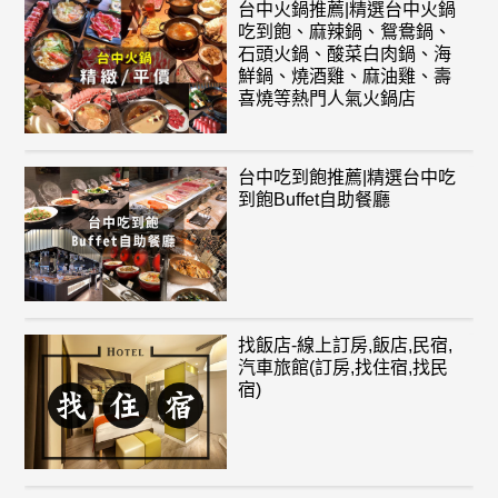
台中火鍋推薦|精選台中火鍋
吃到飽、麻辣鍋、鴛鴦鍋、
石頭火鍋、酸菜白肉鍋、海
鮮鍋、燒酒雞、麻油雞、壽
喜燒等熱門人氣火鍋店
台中吃到飽推薦|精選台中吃
到飽Buffet自助餐廳
找飯店-線上訂房,飯店,民宿,
汽車旅館(訂房,找住宿,找民
宿)