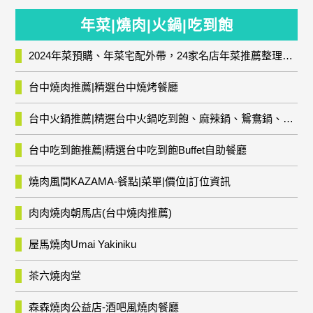
年菜|燒肉|火鍋|吃到飽
2024年菜預購、年菜宅配外帶，24家名店年菜推薦整理，圍爐輕鬆上菜團圓趣
台中燒肉推薦|精選台中燒烤餐廳
台中火鍋推薦|精選台中火鍋吃到飽、麻辣鍋、鴛鴦鍋、石頭火鍋、酸菜白肉鍋、海鮮鍋、燒酒雞、麻油雞、壽喜燒等熱門人氣火鍋店!
台中吃到飽推薦|精選台中吃到飽Buffet自助餐廳
燒肉風間KAZAMA-餐點|菜單|價位|訂位資訊
肉肉燒肉朝馬店(台中燒肉推薦)
屋馬燒肉Umai Yakiniku
茶六燒肉堂
森森燒肉公益店-酒吧風燒肉餐廳