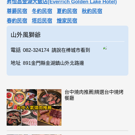
昇恒昌金湖大飯店(Everrich Golden Lake Hotel)
尊爵民宿
冬約民宿
夏約民宿
秋約民宿
春約民宿
塔后民宿
煌家民宿
山外風獅爺
電話
082-324174
請說在棒城市看到
地址
891金門縣金湖鎮山外北路邊
台中燒肉推薦|精選台中燒烤
餐廳