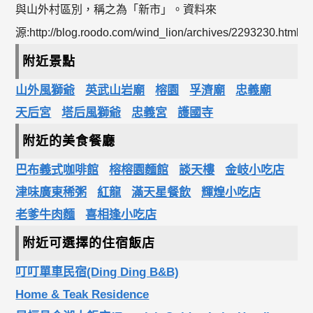
與山外村區別，稱之為「新市」。資料來
源:http://blog.roodo.com/wind_lion/archives/2293230.html
附近景點
山外風獅爺
英武山岩廟
榕園
孚濟廟
忠義廟
天后宮
塔后風獅爺
忠義宮
護國寺
附近的美食餐廳
巴布義式咖啡館
榕榕園麵館
談天樓
金岐小吃店
津味廣東稀粥
紅龍
滿天星餐飲
輝煌小吃店
老爹牛肉麵
喜相逢小吃店
附近可選擇的住宿飯店
叮叮單車民宿(Ding Ding B&B)
Home & Teak Residence