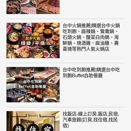
台中火鍋推薦|精選台中火鍋
吃到飽、麻辣鍋、鴛鴦鍋、
石頭火鍋、酸菜白肉鍋、海
鮮鍋、燒酒雞、麻油雞、壽
喜燒等熱門人氣火鍋店
台中吃到飽推薦|精選台中吃
到飽Buffet自助餐廳
找飯店-線上訂房,飯店,民宿,
汽車旅館(訂房,找住宿,找民
宿)