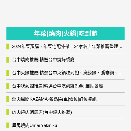
年菜|燒肉|火鍋|吃到飽
2024年菜預購、年菜宅配外帶，24家名店年菜推薦整理，圍爐輕鬆上菜團圓趣
台中燒肉推薦|精選台中燒烤餐廳
台中火鍋推薦|精選台中火鍋吃到飽、麻辣鍋、鴛鴦鍋、石頭火鍋、酸菜白肉鍋、海鮮鍋、燒酒雞、麻油雞、壽喜燒等熱門人氣火鍋店!
台中吃到飽推薦|精選台中吃到飽Buffet自助餐廳
燒肉風間KAZAMA-餐點|菜單|價位|訂位資訊
肉肉燒肉朝馬店(台中燒肉推薦)
屋馬燒肉Umai Yakiniku