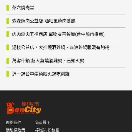
茶六燒肉堂
森森燒肉公益店-酒吧風燒肉餐廳
肉肉燒肉五權西店|寵物友善餐廳(台中燒肉推薦)
湯棧公益店，大推燒酒雞鍋、麻油雞鍋暖暖有夠補
萬客什鍋-超人氣燒酒雞鍋、石頭火鍋
這一鍋台中崇德殿火鍋吃到飽
聯絡我們
免責聲明
隱私權政策
棒!城市粉絲團