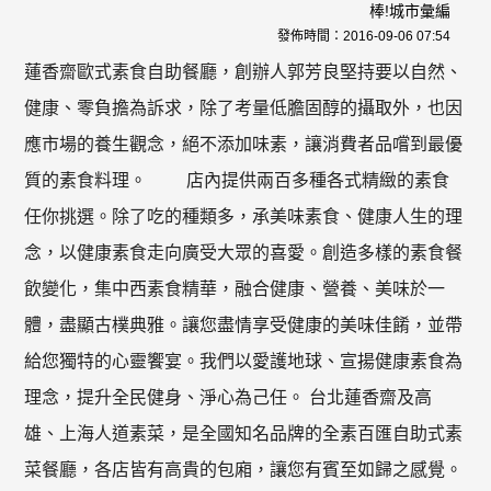
棒!城市彙編
發佈時間：
2016-09-06 07:54
蓮香齋歐式素食自助餐廳，創辦人郭芳良堅持要以自然、
健康、零負擔為訴求，除了考量低膽固醇的攝取外，也因
應市場的養生觀念，絕不添加味素，讓消費者品嚐到最優
質的素食料理。 店內提供兩百多種各式精緻的素食
任你挑選。除了吃的種類多，承美味素食、健康人生的理
念，以健康素食走向廣受大眾的喜愛。創造多樣的素食餐
飲變化，集中西素食精華，融合健康、營養、美味於一
體，盡顯古樸典雅。讓您盡情享受健康的美味佳餚，並帶
給您獨特的心靈饗宴。我們以愛護地球、宣揚健康素食為
理念，提升全民健身、淨心為己任。 台北蓮香齋及高
雄、上海人道素菜，是全國知名品牌的全素百匯自助式素
菜餐廳，各店皆有高貴的包廂，讓您有賓至如歸之感覺。