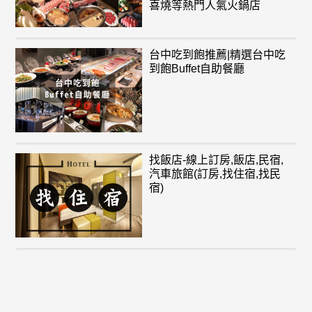
喜燒等熱門人氣火鍋店
台中吃到飽推薦|精選台中吃
到飽Buffet自助餐廳
找飯店-線上訂房,飯店,民宿,
汽車旅館(訂房,找住宿,找民
宿)