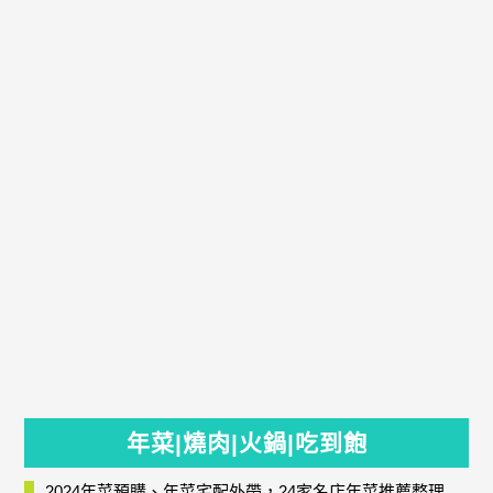
年菜|燒肉|火鍋|吃到飽
2024年菜預購、年菜宅配外帶，24家名店年菜推薦整理，圍爐輕鬆上菜團圓趣