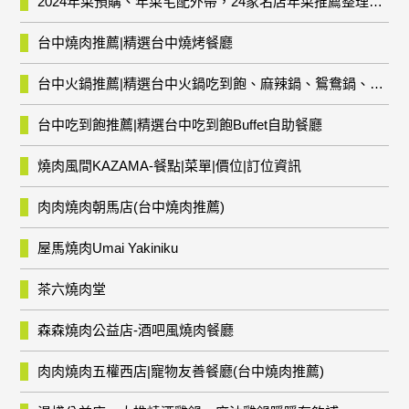
2024年菜預購、年菜宅配外帶，24家名店年菜推薦整理，圍爐輕鬆上菜團圓趣
台中燒肉推薦|精選台中燒烤餐廳
台中火鍋推薦|精選台中火鍋吃到飽、麻辣鍋、鴛鴦鍋、石頭火鍋、酸菜白肉鍋、海鮮鍋、燒酒雞、麻油雞、壽喜燒等熱門人氣火鍋店!
台中吃到飽推薦|精選台中吃到飽Buffet自助餐廳
燒肉風間KAZAMA-餐點|菜單|價位|訂位資訊
肉肉燒肉朝馬店(台中燒肉推薦)
屋馬燒肉Umai Yakiniku
茶六燒肉堂
森森燒肉公益店-酒吧風燒肉餐廳
肉肉燒肉五權西店|寵物友善餐廳(台中燒肉推薦)