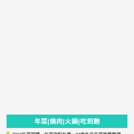
年菜|燒肉|火鍋|吃到飽