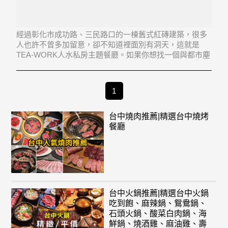
經過彰化市成功路、三民路口的一棟舊式紅磚建築，很多
人也許不曾多加留意，卻不知道裡面別有洞天，這就是
TEA-WORK人水私房主題餐廳。如果你想找一個與都市塵
囂隔絕，又不必遠道前往的休憩用餐空間，那絕對不能錯
過這裡。 店家以一棟民國38年的紅磚廠房，加上玻璃屋、
景觀水池、瀑布等，打造了在彰化難得一見用餐
1
台中燒肉推薦|精選台中燒烤
餐廳
台中火鍋推薦|精選台中火鍋
吃到飽、麻辣鍋、鴛鴦鍋、
石頭火鍋、酸菜白肉鍋、海
鮮鍋、燒酒雞、麻油雞、壽