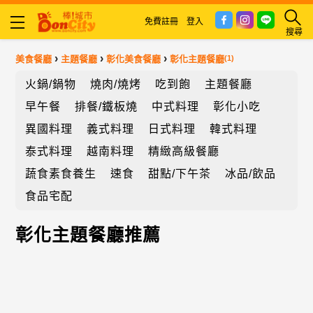
免費註冊
登入
搜尋
›
›
›
美食餐廳
主題餐廳
彰化美食餐廳
彰化主題餐廳
(1)
火鍋/鍋物
燒肉/燒烤
吃到飽
主題餐廳
早午餐
排餐/鐵板燒
中式料理
彰化小吃
異國料理
義式料理
日式料理
韓式料理
泰式料理
越南料理
精緻高級餐廳
蔬食素食養生
速食
甜點/下午茶
冰品/飲品
食品宅配
彰化主題餐廳推薦