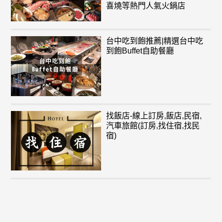
喜燒等熱門人氣火鍋店
台中吃到飽推薦|精選台中吃
到飽Buffet自助餐廳
找飯店-線上訂房,飯店,民宿,
汽車旅館(訂房,找住宿,找民
宿)