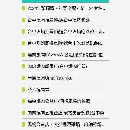
2024年菜預購、年菜宅配外帶，24家名店年菜推薦整理，圍爐輕鬆上菜團圓趣
台中燒肉推薦|精選台中燒烤餐廳
台中火鍋推薦|精選台中火鍋吃到飽、麻辣鍋、鴛鴦鍋、石頭火鍋、酸菜白肉鍋、海鮮鍋、燒酒雞、麻油雞、壽喜燒等熱門人氣火鍋店!
台中吃到飽推薦|精選台中吃到飽Buffet自助餐廳
燒肉風間KAZAMA-餐點|菜單|價位|訂位資訊
肉肉燒肉朝馬店(台中燒肉推薦)
屋馬燒肉Umai Yakiniku
茶六燒肉堂
森森燒肉公益店-酒吧風燒肉餐廳
肉肉燒肉五權西店|寵物友善餐廳(台中燒肉推薦)
湯棧公益店，大推燒酒雞鍋、麻油雞鍋暖暖有夠補