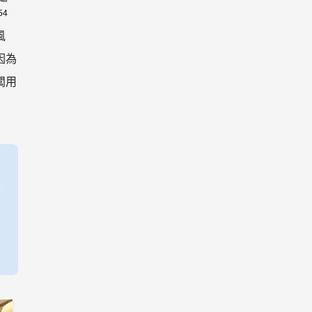
54
風
因為
闆用