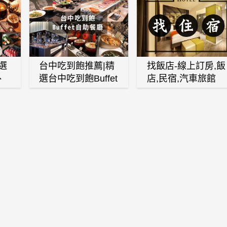
選
台中吃到飽推薦|精
找飯店-線上訂房,飯
、
選台中吃到飽Buffet
店,民宿,汽車旅館
、
自助餐廳
(訂房,找住宿,找民
白
宿)
燒
壽
火