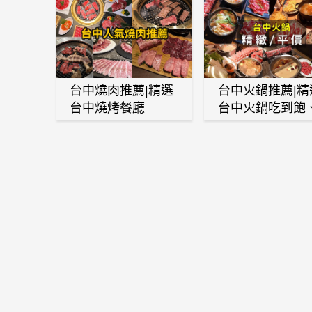
台中燒肉推薦|精選
台中火鍋推薦|精
台中燒烤餐廳
台中火鍋吃到飽
麻辣鍋、鴛鴦鍋
石頭火鍋、酸菜
肉鍋、海鮮鍋、
酒雞、麻油雞、
喜燒等熱門人氣
鍋店