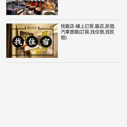
找飯店-線上訂房,飯店,民宿,
汽車旅館(訂房,找住宿,找民
宿)