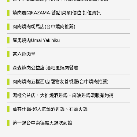
燒肉風間KAZAMA-餐點|菜單|價位|訂位資訊
肉肉燒肉朝馬店(台中燒肉推薦)
屋馬燒肉Umai Yakiniku
茶六燒肉堂
森森燒肉公益店-酒吧風燒肉餐廳
肉肉燒肉五權西店|寵物友善餐廳(台中燒肉推薦)
湯棧公益店，大推燒酒雞鍋、麻油雞鍋暖暖有夠補
萬客什鍋-超人氣燒酒雞鍋、石頭火鍋
這一鍋台中崇德殿火鍋吃到飽