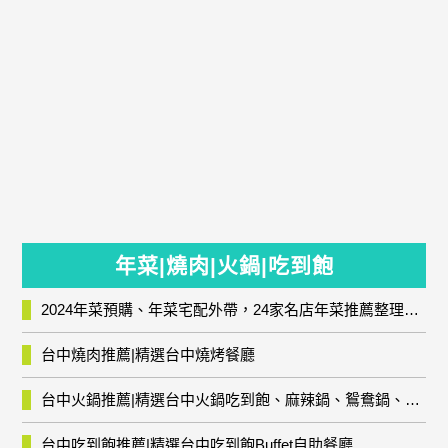
年菜|燒肉|火鍋|吃到飽
2024年菜預購、年菜宅配外帶，24家名店年菜推薦整理，圍爐輕鬆上菜團圓趣
台中燒肉推薦|精選台中燒烤餐廳
台中火鍋推薦|精選台中火鍋吃到飽、麻辣鍋、鴛鴦鍋、石頭火鍋、酸菜白肉鍋、海鮮鍋、燒酒雞、麻油雞、壽喜燒等熱門人氣火鍋店!
台中吃到飽推薦|精選台中吃到飽Buffet自助餐廳