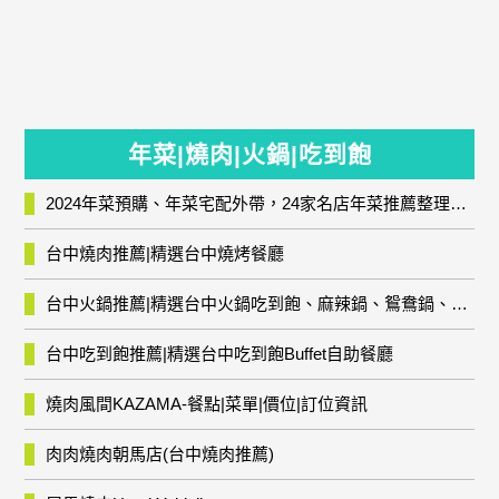
年菜|燒肉|火鍋|吃到飽
2024年菜預購、年菜宅配外帶，24家名店年菜推薦整理，圍爐輕鬆上菜團圓趣
台中燒肉推薦|精選台中燒烤餐廳
台中火鍋推薦|精選台中火鍋吃到飽、麻辣鍋、鴛鴦鍋、石頭火鍋、酸菜白肉鍋、海鮮鍋、燒酒雞、麻油雞、壽喜燒等熱門人氣火鍋店!
台中吃到飽推薦|精選台中吃到飽Buffet自助餐廳
燒肉風間KAZAMA-餐點|菜單|價位|訂位資訊
肉肉燒肉朝馬店(台中燒肉推薦)