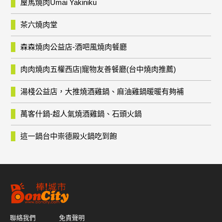
屋馬燒肉Umai Yakiniku
茶六燒肉堂
森森燒肉公益店-酒吧風燒肉餐廳
肉肉燒肉五權西店|寵物友善餐廳(台中燒肉推薦)
湯棧公益店，大推燒酒雞鍋、麻油雞鍋暖暖有夠補
萬客什鍋-超人氣燒酒雞鍋、石頭火鍋
這一鍋台中崇德殿火鍋吃到飽
聯絡我們
免責聲明