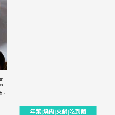
文
33
禮，
年菜|燒肉|火鍋|吃到飽