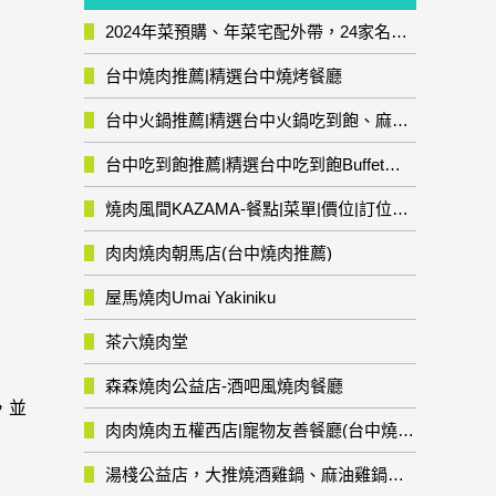
2024年菜預購、年菜宅配外帶，24家名店年菜推薦整理，圍爐輕鬆上菜團圓趣
台中燒肉推薦|精選台中燒烤餐廳
台中火鍋推薦|精選台中火鍋吃到飽、麻辣鍋、鴛鴦鍋、石頭火鍋、酸菜白肉鍋、海鮮鍋、燒酒雞、麻油雞、壽喜燒等熱門人氣火鍋店!
台中吃到飽推薦|精選台中吃到飽Buffet自助餐廳
燒肉風間KAZAMA-餐點|菜單|價位|訂位資訊
肉肉燒肉朝馬店(台中燒肉推薦)
屋馬燒肉Umai Yakiniku
茶六燒肉堂
森森燒肉公益店-酒吧風燒肉餐廳
，並
肉肉燒肉五權西店|寵物友善餐廳(台中燒肉推薦)
湯棧公益店，大推燒酒雞鍋、麻油雞鍋暖暖有夠補