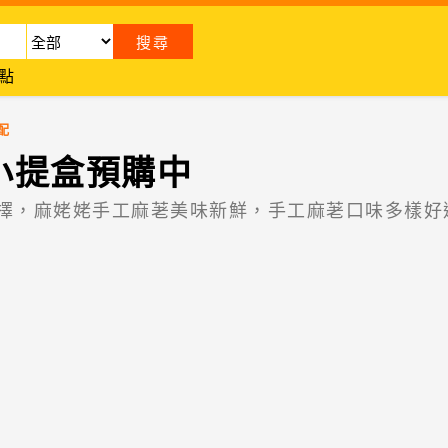
點
配
小提盒預購中
擇，麻姥姥手工麻荖美味新鮮，手工麻荖口味多樣好