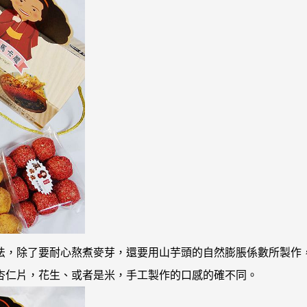
法，除了要耐心熬煮麥芽，還要用山芋頭的自然膨脹係數所製作
杏仁片，花生、或者是米
，
手工製作的口感的確不同
。