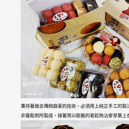
秉持著過去傳統麻荖的技術，必須用上純正手工的製
非蓬鬆劑所製成，接著用以膨脹的荖趁熱沾麥芽裹上