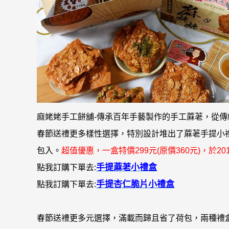
麻姥姥手工餅舖-傳承百年手藝製作的手工蔴荖，從傳
春節送禮更多樣性選擇，特別設計堆出了蔴荖手提小
包入
。
超值優惠
，
一盒特價299元(原價360元)，於2016
手提蔴荖小禮盒
點我訂購下單去:
手提杏仁脆片小禮盒
點我訂購下單去:
春節送禮更多元選擇，滿載而歸且省了荷包，兩種禮