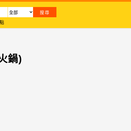
點
火鍋)