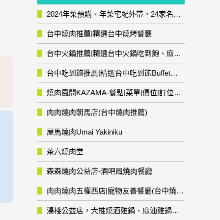
2024年菜預購、年菜宅配外帶，24家名店年菜推薦整理，圍爐輕鬆上菜團圓趣
台中燒肉推薦|精選台中燒烤餐廳
台中火鍋推薦|精選台中火鍋吃到飽、麻辣鍋、鴛鴦鍋、石頭火鍋、酸菜白肉鍋、海鮮鍋、燒酒雞、麻油雞、壽喜燒等熱門人氣火鍋店!
台中吃到飽推薦|精選台中吃到飽Buffet自助餐廳
燒肉風間KAZAMA-餐點|菜單|價位|訂位資訊
肉肉燒肉朝馬店(台中燒肉推薦)
屋馬燒肉Umai Yakiniku
茶六燒肉堂
森森燒肉公益店-酒吧風燒肉餐廳
肉肉燒肉五權西店|寵物友善餐廳(台中燒肉推薦)
湯棧公益店，大推燒酒雞鍋、麻油雞鍋暖暖有夠補