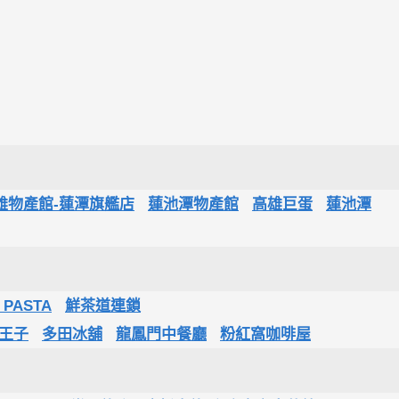
雄物產館-蓮潭旗艦店
蓮池潭物產館
高雄巨蛋
蓮池潭
 PASTA
鮮茶道連鎖
王子
多田冰舖
龍鳳門中餐廳
粉紅窩咖啡屋