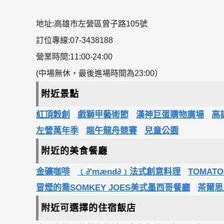
地址:高雄市左營區曾子路105號
訂位專線:07-3438188
營業時間:11:00-24:00
(中場無休，最後進場時間為23:00）
附近景點
紅頂穀創
戲獅甲藝術節
漢神巨蛋購物廣場
高
左營萬年季
端午龍舟競賽
兒童公園
附近的美食餐廳
金礦咖啡
﹝∂'mænd∂﹞法式創意料理
TOMATO
冒煙的喬SOMKEY JOES美式墨西哥餐廳
茶爾思
附近可選擇的住宿飯店