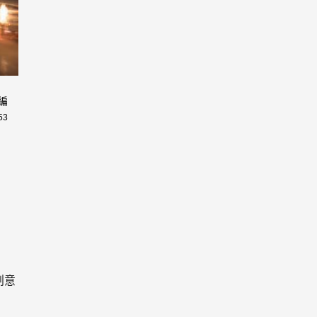
編
53
創意