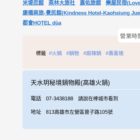
米堤恋館
燕林大旅社
嘉佑旅舘
樂屋民宿(Love 
康橋商旅-覺民館(Kindness Hotel-Kaohsiung Jue
都會HOTEL dùa
營業時
標籤
#火鍋
#鍋物
#麻辣鍋
#壽喜燒
天水玥秘境鍋物殿(高雄火鍋)
電話
07-3438188
請說在棒城市看到
地址
813高雄市左營區曾子路105號