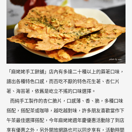
「麻姥姥手工餅舖」店內有多達二十種以上的蔴荖口味，
譜出各種特色口感，而百吃不厭的特色花生荖、杏仁片
荖、海苔荖，依舊是屹立不搖的口味選擇。
而純手工製作的杏仁脆片，口感薄、香、脆，多種口味
搭配，搭配茶或咖啡，越吃越對味，許多朋友喜歡當作下
午茶最佳選擇搭配，今年麻姥姥週年慶優惠活動除了到店
享有優惠之外，另外開放網路也可以同步享有，活動時間