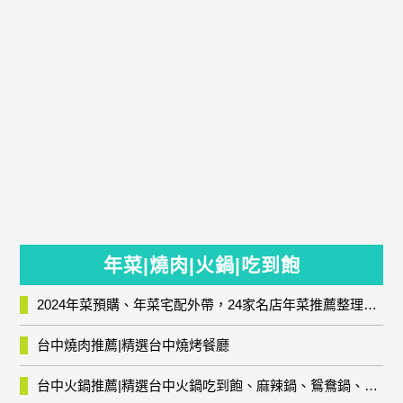
年菜|燒肉|火鍋|吃到飽
2024年菜預購、年菜宅配外帶，24家名店年菜推薦整理，圍爐輕鬆上菜團圓趣
台中燒肉推薦|精選台中燒烤餐廳
台中火鍋推薦|精選台中火鍋吃到飽、麻辣鍋、鴛鴦鍋、石頭火鍋、酸菜白肉鍋、海鮮鍋、燒酒雞、麻油雞、壽喜燒等熱門人氣火鍋店!