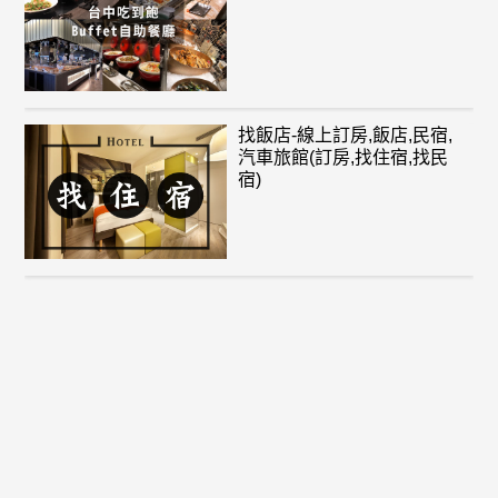
找飯店-線上訂房,飯店,民宿,
汽車旅館(訂房,找住宿,找民
宿)