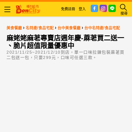
免費註冊
登入
搜尋
›
›
›
美食餐廳
名特產/食品宅配
台中美食餐廳
台中名特產/食品宅配
麻姥姥麻荖專賣店週年慶-蔴荖買二送一
、脆片超值限量優惠中
2021/11/25~2021/12/10到店，單一口味拉鍊包裝蔴荖買
二包送一包，只要299元，口味可任選三款。