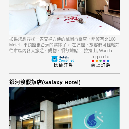
如果您想尋找一家交通方便的桃園市飯店，那沒有比168
Motel - 平鎮館更合適的選擇了。 在這裡，旅客們可輕鬆前
往市區內各大旅遊、購物、餐飲地點。 拉拉山, Wanda
Night Market, 味全埔心牧場也近在咫尺。
比價訂房
線上訂房
銀河渡假飯店(Galaxy Hotel)