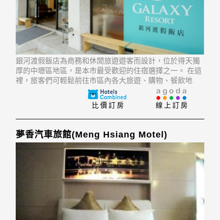
銀河渡假飯店為商務和休閒旅遊遊客而設計，位於得天獨
厚的中壢區地區，是本市最受歡迎的住宿選擇之一。 在這
裡，旅客們可輕鬆前往市區內各大旅遊、購物、餐飲地
點。 飯店位置優越讓遊人前往市區內的熱門景點變得方便
快捷。
比價訂房
線上訂房
夢香汽車旅館(Meng Hsiang Motel)