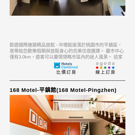
歐遊國際連鎖精品旅館 - 中壢館座落於桃園市的平鎮區，
是帶給您歡樂假期與放鬆身心的完美住宿選擇。 離市中心
僅有3.0km，遊客可以盡情領略市區內的迷人風景。 這家
現代化飯店比鄰Bin Kun Womens & Childrens Hospital,
Taiwan Landseed Hospi
比價訂房
線上訂房
168 Motel-平鎮館(168 Motel-Pingzhen)