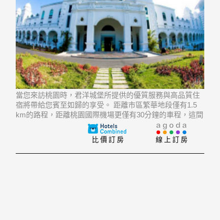
當您來訪桃園時，君洋城堡所提供的優質服務與高品質住
宿將帶給您賓至如歸的享受。 距離市區繁華地段僅有1.5
km的路程，距離桃園國際機場更僅有30分鐘的車程，這間
3.5星級飯店的位置非常優越，方便外遊。 飯店位置優越
讓遊人前往市區內的熱門景點變得方便快捷。例如：揚昇
比價訂房
線上訂房
高爾夫球場、味全埔心牧場、大溪老街、