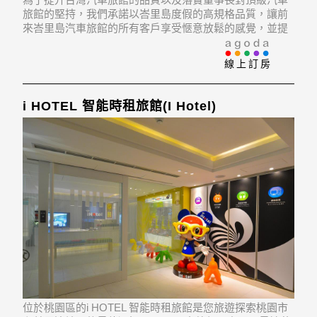
旅館的堅持，我們承諾以峇里島度假的高規格品質，讓前
來峇里島汽車旅館的所有客戶享受愜意放鬆的感覺，並提
供無懈可擊的五星級服務，讓您忘不了峇里島汽車旅館帶
給您的生活質感與品味 ，鬧中取靜的地點是峇里島的優
線上訂房
勢，讓想要尋找寧靜與奢華的客人得到備受宗寵的禮遇。
i HOTEL 智能時租旅館(I Hotel)
位於桃園區的i HOTEL 智能時租旅館是您旅遊探索桃園市