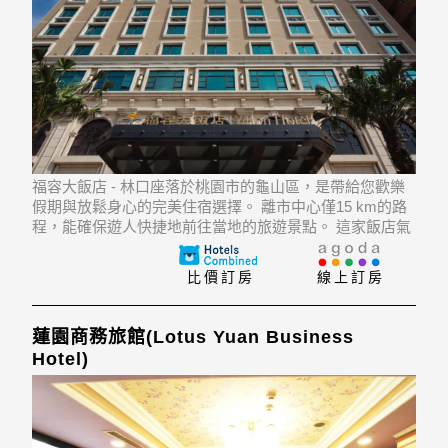
福容大飯店 - 林口座落於桃園市的龜山區，是帶給您歡樂
假期與放鬆身心的完美住宿選擇。 離市中心僅15 km的路
程，能確保遊人快捷地前往當地的旅遊景點。 這家飯店氣
氛閒適安逸，而且離市區Sian Bing School, Gongyuan
Road Night Market, Fongshu Vill
比價訂房
線上訂房
蓮園商務旅館(Lotus Yuan Business
Hotel)