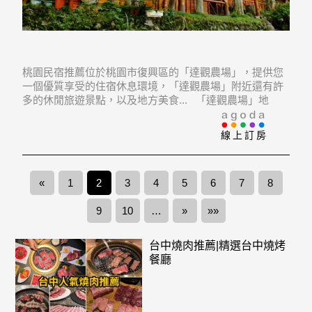
桃園民宿推薦位於桃園市復興區的「達觀農場」，提供您
一個優質享受的住宿休息環境，「達觀農場」附近還有許
多的休閒旅遊景點，以及地方美食... 「達觀農場」地
址：336桃園縣復興鄉華陵村 11鄰巴崚189號
線上訂房
«
1
2
3
4
5
6
7
8
9
10
…
»
»»
台中燒肉推薦|精選台中燒烤
餐廳