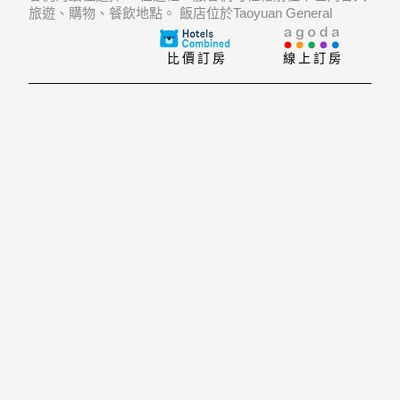
旅遊、購物、餐飲地點。 飯店位於Taoyuan General
Hospital, Hafanguo Farm, Show How Craft Beer的不遠
處，遊客們在旅遊觀光時大可不必捨近求
比價訂房
線上訂房