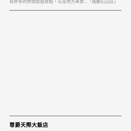
有許多的休閒旅遊景點，以及地方美食...「風動石山莊」
地址：336桃園市復興區義盛里1鄰下宇內4-7、4-8、4-9號
4樓
尊爵天際大飯店