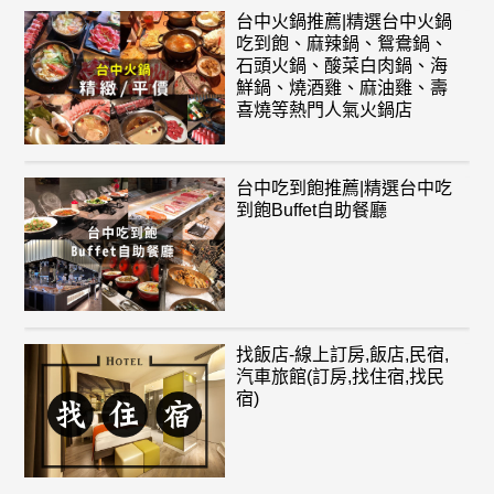
台中火鍋推薦|精選台中火鍋
吃到飽、麻辣鍋、鴛鴦鍋、
石頭火鍋、酸菜白肉鍋、海
鮮鍋、燒酒雞、麻油雞、壽
喜燒等熱門人氣火鍋店
台中吃到飽推薦|精選台中吃
到飽Buffet自助餐廳
找飯店-線上訂房,飯店,民宿,
汽車旅館(訂房,找住宿,找民
宿)