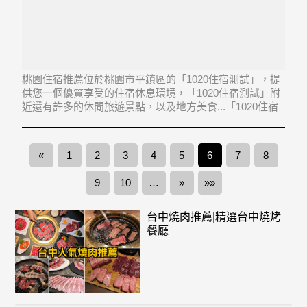
桃園住宿推薦位於桃園市平鎮區的「1020住宿測試」，提
供您一個優質享受的住宿休息環境，「1020住宿測試」附
近還有許多的休閒旅遊景點，以及地方美食...「1020住宿
測試」地址：324桃園市平鎮區中山路135號2樓
«
1
2
3
4
5
6
7
8
9
10
…
»
»»
台中燒肉推薦|精選台中燒烤
餐廳