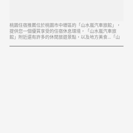
桃園住宿推薦位於桃園市中壢區的「山水嵐汽車旅館」，
提供您一個優質享受的住宿休息環境，「山水嵐汽車旅
館」附近還有許多的休閒旅遊景點，以及地方美食...「山
水嵐汽車旅館」地址：320桃園市中壢區桃園市大園區菓
林村拔子林24-100號至24-115號