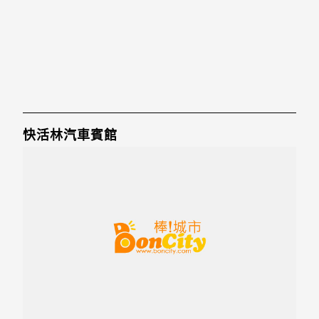
快活林汽車賓館