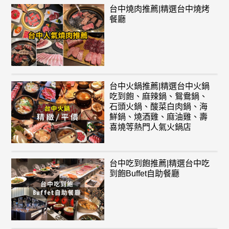
台中燒肉推薦|精選台中燒烤
餐廳
台中火鍋推薦|精選台中火鍋
吃到飽、麻辣鍋、鴛鴦鍋、
石頭火鍋、酸菜白肉鍋、海
鮮鍋、燒酒雞、麻油雞、壽
喜燒等熱門人氣火鍋店
台中吃到飽推薦|精選台中吃
到飽Buffet自助餐廳