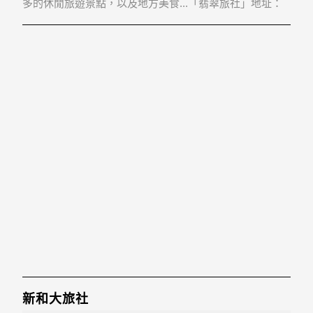
多的休閒旅遊景點，以及地方美食...「翡翠旅社」地址：
330桃園縣桃園市文化街65、67號7樓
新和大旅社