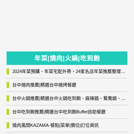
年菜|燒肉|火鍋|吃到飽
2024年菜預購、年菜宅配外帶，24家名店年菜推薦整理，圍爐輕鬆上菜團圓趣
台中燒肉推薦|精選台中燒烤餐廳
台中火鍋推薦|精選台中火鍋吃到飽、麻辣鍋、鴛鴦鍋、石頭火鍋、酸菜白肉鍋、海鮮鍋、燒酒雞、麻油雞、壽喜燒等熱門人氣火鍋店!
台中吃到飽推薦|精選台中吃到飽Buffet自助餐廳
燒肉風間KAZAMA-餐點|菜單|價位|訂位資訊