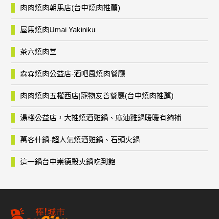
肉肉燒肉朝馬店(台中燒肉推薦)
屋馬燒肉Umai Yakiniku
茶六燒肉堂
森森燒肉公益店-酒吧風燒肉餐廳
肉肉燒肉五權西店|寵物友善餐廳(台中燒肉推薦)
湯棧公益店，大推燒酒雞鍋、麻油雞鍋暖暖有夠補
萬客什鍋-超人氣燒酒雞鍋、石頭火鍋
這一鍋台中崇德殿火鍋吃到飽