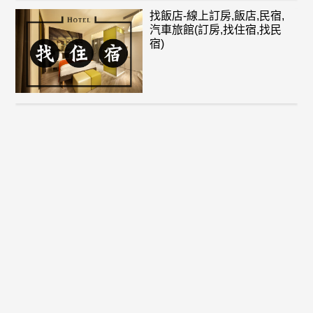
找飯店-線上訂房,飯店,民宿,
汽車旅館(訂房,找住宿,找民
宿)