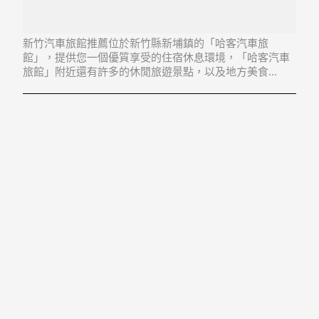
新竹汽車旅館推薦位於新竹縣新埔鎮的「哈客汽車旅
館」，提供您一個優質享受的住宿休息環境，「哈客汽車
旅館」附近還有許多的休閒旅遊景點，以及地方美食...
「哈客汽車旅館」地址：305新竹縣新埔鎮義民路3段362
巷126號