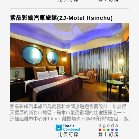
紫晶彩繪汽車旅館(ZJ-Motel Hsinchu)
紫晶彩繪汽車旅館為商務和休閒旅遊遊客而設計，位於得
天獨厚的新竹市地區，是本市最受歡迎的住宿選擇之一。
這裡距離市中心僅1 km，離機場也不過46分鐘的路程。 飯
店位置優越讓遊人前往市區內的熱門景點變得方便快捷。
比價訂房
線上訂房