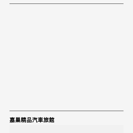
「春城汽車旅館」地址：304新竹縣新豐鄉中興路176號
嘉巢精品汽車旅館