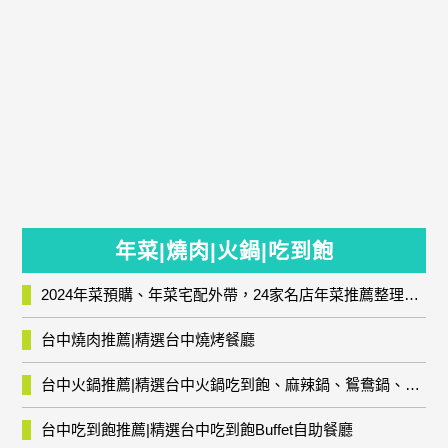
年菜|燒肉|火鍋|吃到飽
2024年菜預購、年菜宅配外帶，24家名店年菜推薦整理，圍爐輕鬆上菜團圓趣
台中燒肉推薦|精選台中燒烤餐廳
台中火鍋推薦|精選台中火鍋吃到飽、麻辣鍋、鴛鴦鍋、石頭火鍋、酸菜白肉鍋、海鮮鍋、燒酒雞、麻油雞、壽喜燒等熱門人氣火鍋店!
台中吃到飽推薦|精選台中吃到飽Buffet自助餐廳