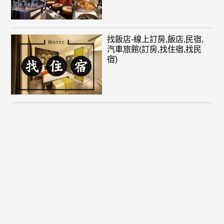
找飯店-線上訂房,飯店,民宿,
汽車旅館(訂房,找住宿,找民
宿)