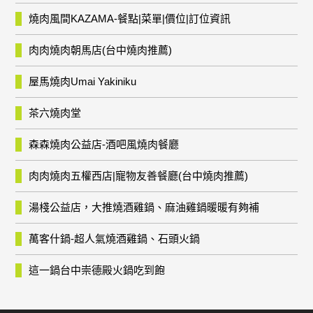
燒肉風間KAZAMA-餐點|菜單|價位|訂位資訊
肉肉燒肉朝馬店(台中燒肉推薦)
屋馬燒肉Umai Yakiniku
茶六燒肉堂
森森燒肉公益店-酒吧風燒肉餐廳
肉肉燒肉五權西店|寵物友善餐廳(台中燒肉推薦)
湯棧公益店，大推燒酒雞鍋、麻油雞鍋暖暖有夠補
萬客什鍋-超人氣燒酒雞鍋、石頭火鍋
這一鍋台中崇德殿火鍋吃到飽