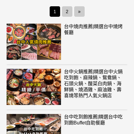
1
2
»
台中燒肉推薦|精選台中燒烤
餐廳
台中火鍋推薦|精選台中火鍋
吃到飽、麻辣鍋、鴛鴦鍋、
石頭火鍋、酸菜白肉鍋、海
鮮鍋、燒酒雞、麻油雞、壽
喜燒等熱門人氣火鍋店
台中吃到飽推薦|精選台中吃
到飽Buffet自助餐廳