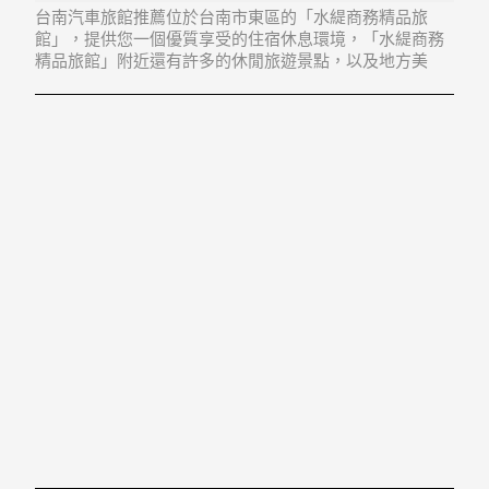
台南汽車旅館推薦位於台南市東區的「水緹商務精品旅
館」，提供您一個優質享受的住宿休息環境，「水緹商務
精品旅館」附近還有許多的休閒旅遊景點，以及地方美
食...「水緹商務精品旅館」地址：701台南市東區裕信路
500號2樓