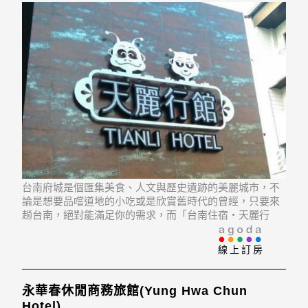
台南府城是個匯集美食、人文與歷史遺跡的美麗城市，不
論是想要品嚐道地的小吃或是欣賞舊時代的曾經，只要來
趟台南，絕對能滿足你的需求，而「台南住宿‧天麗行
館」便位在台南中西區，周邊鄰近海安路藝術街、烏鬼
井、藍晒圖文創區、安平老街、安平古堡、武聖夜市等知
線上訂房
名景點，讓旅人可輕鬆穿梭於台南街道之間。
永華春休閒商務旅館(Yung Hwa Chun
Hotel)