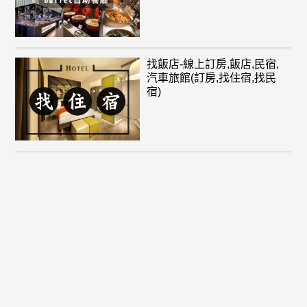
找飯店-線上訂房,飯店,民宿,
汽車旅館(訂房,找住宿,找民
宿)