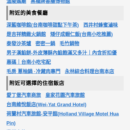
溫陵媽廟
黑橋牌香腸博物館
附近的美食餐廳
深藍咖啡館(台南咖啡甜點下午茶)
西井村蜂蜜滷味
是吉祥精緻火鍋館
矮仔成蝦仁飯(台南小吃推薦)
泰發沙茶爐
密密一鍋
毛竹鍋物
男子漢餡餅-外皮薄酥內餡飽滿又多汁｜內含折扣優
惠碼｜台南小吃宅配
毛房 蔥柚鍋 ·冷藏肉專門
永林綜合料理台南本店
附近可選擇的住宿飯店
愛丁堡汽車商旅
皇家花園汽車旅館
台南維悅飯店(Wei-Yat Grand Hotel)
荷蘭村汽車旅館-安平館(Holland Village Motel Hua
Pin)