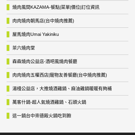
燒肉風間KAZAMA-餐點|菜單|價位|訂位資訊
肉肉燒肉朝馬店(台中燒肉推薦)
屋馬燒肉Umai Yakiniku
茶六燒肉堂
森森燒肉公益店-酒吧風燒肉餐廳
肉肉燒肉五權西店|寵物友善餐廳(台中燒肉推薦)
湯棧公益店，大推燒酒雞鍋、麻油雞鍋暖暖有夠補
萬客什鍋-超人氣燒酒雞鍋、石頭火鍋
這一鍋台中崇德殿火鍋吃到飽