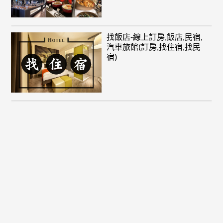
找飯店-線上訂房,飯店,民宿,
汽車旅館(訂房,找住宿,找民
宿)