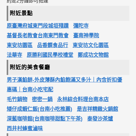
約走2分鐘即可抵達
附近景點
原臺灣府城東門段城垣殘蹟
彌陀寺
基督長老教會台南東門教會
臺南神學院
東安坊園區
品香饌食品行
東安坊文化園區
法華寺
原勝利國民學校禮堂
鄭成功文物館
附近的美食餐廳
男子漢餡餅-外皮薄酥內餡飽滿又多汁｜內含折扣優
惠碼｜台南小吃宅配
毛竹鍋物
密密一鍋
永林綜合料理台南本店
矮仔成蝦仁飯(台南小吃推薦)
是吉祥精緻火鍋館
深藍咖啡館(台南咖啡甜點下午茶)
泰發沙茶爐
西井村蜂蜜滷味