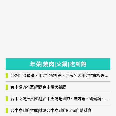
年菜|燒肉|火鍋|吃到飽
2024年菜預購、年菜宅配外帶，24家名店年菜推薦整理，圍爐輕鬆上菜團圓趣
台中燒肉推薦|精選台中燒烤餐廳
台中火鍋推薦|精選台中火鍋吃到飽、麻辣鍋、鴛鴦鍋、石頭火鍋、酸菜白肉鍋、海鮮鍋、燒酒雞、麻油雞、壽喜燒等熱門人氣火鍋店!
台中吃到飽推薦|精選台中吃到飽Buffet自助餐廳