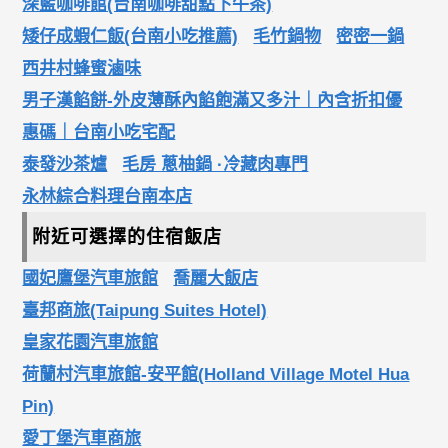
深藍咖啡館(台南咖啡甜點下午茶)
矮仔成蝦仁飯(台南小吃推薦)
毛竹鍋物
密密一鍋
西井村蜂蜜滷味
男子漢餡餅-外皮薄酥內餡飽滿又多汁｜內含折扣優
惠碼｜台南小吃宅配
泰發沙茶爐
毛房 蔥柚鍋 ·冷藏肉專門
永林綜合料理台南本店
附近可選擇的住宿飯店
國妃鷹堡汽車旅館
喬麗大飯店
臺邦商旅(Taipung Suites Hotel)
皇家花園汽車旅館
荷蘭村汽車旅館-安平館(Holland Village Motel Hua
Pin)
愛丁堡汽車商旅