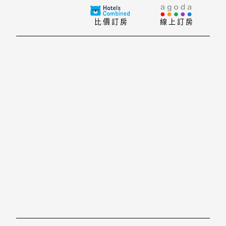
旅客。 這家飯店氣氛閒適安逸，而且離市區冬山河親水公
園, Yonganshih Banciao, Villa Loherb Farm等
比價訂房
線上訂房