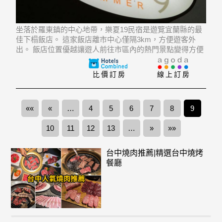
坐落於羅東鎮的中心地帶，樂夏19民宿是遊覽宜蘭縣的最
佳下榻飯店。 這家飯店離市中心僅隔3km，方便遊客外
出。 飯店位置優越讓遊人前往市區內的熱門景點變得方便
快捷。
比價訂房
線上訂房
««
«
…
4
5
6
7
8
9
10
11
12
13
…
»
»»
台中燒肉推薦|精選台中燒烤
餐廳