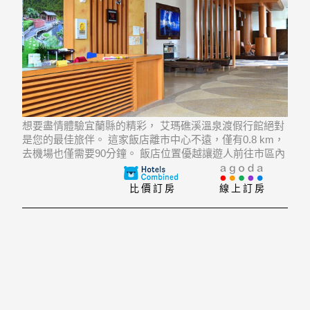
想要盡情體驗宜蘭縣的精彩， 艾瑪礁溪溫泉渡假行館絕對
是您的最佳旅伴。 這家飯店離市中心不遠，僅有0.8 km，
去機場也僅需要90分鐘。 飯店位置優越讓遊人前往市區內
的熱門景點變得方便快捷。
比價訂房
線上訂房