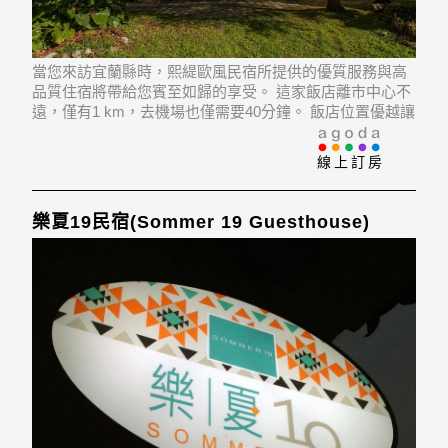
當您來訪宜蘭縣時，熙緹歐風民宿所提供的優質服務與高
品質住宿將帶給您賓至如歸的享受。 這家飯店離市中心不
遠，僅有1 km，去機場也僅需要40分鐘。 飯店位置優越讓
旅客前往市區內的熱門景點變得方便快捷。
線上訂房
樂夏19民宿(Sommer 19 Guesthouse)