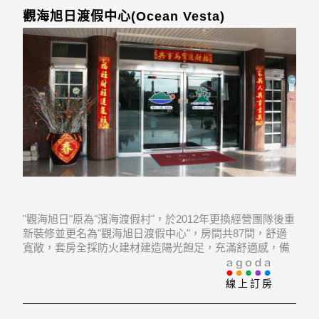
觀海旭日渡假中心(Ocean Vesta)
"觀海旭日"原為"濱海渡假村"，於2012年更換經營團隊後重
新裝修並更名為"觀海旭日渡假中心"，房間共87間，舒適
寬敞，套房全採防火建材建造陽光飽足，充滿舒適感，備
有獨立空調、寬敝衛浴空間，不論是原木地板或高級沙
發，觸感都讓您感覺非常舒服，
線上訂房