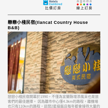
市區內的熱門景點變得方便快捷。
比價訂房
線上訂房
戀戀小棧民宿(Ilancat Country House
B&B)
戀戀小棧民宿開幕於1990，不僅為宜蘭縣增添風采也是旅
客們的最佳選擇。 因為離市中心僅4.3km的路程，離機場
也只有110km的路程，這間2星級飯店每年都會接待大量的