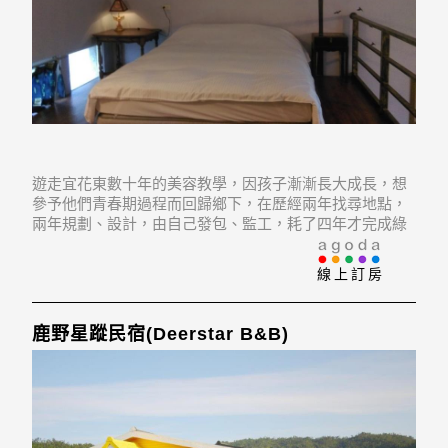
遊走宜花東數十年的美容教學，因孩子漸漸長大成長，想
參予他們青春期過程而回歸鄉下，在歷經兩年找尋地點，
兩年規劃、設計，由自己發包、監工，耗了四年才完成綠
建築度假屋！一磚一瓦都是經過我們細心挑選，為了享有
宜蘭鄉村生活及自然生態，以原素材、極簡風格建置一各
線上訂房
會呼吸的綠建築。
鹿野星蹤民宿(Deerstar B&B)