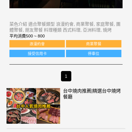
菜色介紹 適合聚餐類型 浪漫約會, 商業聚餐, 家庭聚餐, 團
體聚餐, 朋友聚餐 料理種類 西式料理, 亞洲料理, 燒烤
平均消費
500 ~ 800
浪漫約會
商業聚餐
接受信用卡
停車位
1
台中燒肉推薦|精選台中燒烤
餐廳