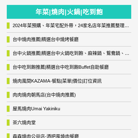
年菜|燒肉|火鍋|吃到飽
2024年菜預購、年菜宅配外帶，24家名店年菜推薦整理，圍爐輕鬆上菜團圓趣
台中燒肉推薦|精選台中燒烤餐廳
台中火鍋推薦|精選台中火鍋吃到飽、麻辣鍋、鴛鴦鍋、石頭火鍋、酸菜白肉鍋、海鮮鍋、燒酒雞、麻油雞、壽喜燒等熱門人氣火鍋店!
台中吃到飽推薦|精選台中吃到飽Buffet自助餐廳
燒肉風間KAZAMA-餐點|菜單|價位|訂位資訊
肉肉燒肉朝馬店(台中燒肉推薦)
屋馬燒肉Umai Yakiniku
茶六燒肉堂
森森燒肉公益店-酒吧風燒肉餐廳