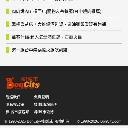
肉肉燒肉五權西店|寵物友善餐廳(台中燒肉推薦)
湯棧公益店，大推燒酒雞鍋、麻油雞鍋暖暖有夠補
萬客什鍋-超人氣燒酒雞鍋、石頭火鍋
這一鍋台中崇德殿火鍋吃到飽
聯絡我們
免責聲明
隱私權政策
棒!城市粉絲團
棒!城市痞客邦
棒!城市微博
© 1998-2026
BonCity-棒!城市
版權所有 © 1998-2026, BonCity.com