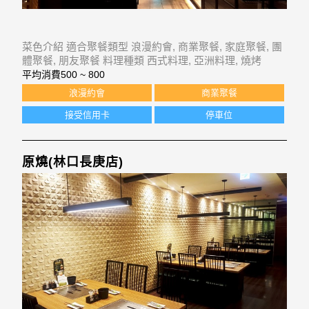
菜色介紹 適合聚餐類型 浪漫約會, 商業聚餐, 家庭聚餐, 團
體聚餐, 朋友聚餐 料理種類 西式料理, 亞洲料理, 燒烤
平均消費
500 ~ 800
浪漫約會
商業聚餐
接受信用卡
停車位
原燒(林口長庚店)