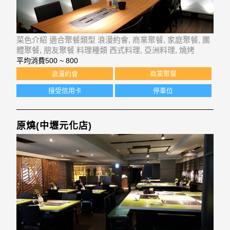
菜色介紹 適合聚餐類型 浪漫約會, 商業聚餐, 家庭聚餐, 團
體聚餐, 朋友聚餐 料理種類 西式料理, 亞洲料理, 燒烤
平均消費
500 ~ 800
浪漫約會
商業聚餐
接受信用卡
停車位
原燒(中壢元化店)