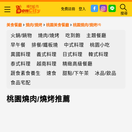
免費註冊
登入
搜尋
›
›
›
美食餐廳
燒肉/燒烤
桃園美食餐廳
桃園燒肉/燒烤
(4)
火鍋/鍋物
燒肉/燒烤
吃到飽
主題餐廳
早午餐
排餐/鐵板燒
中式料理
桃園小吃
異國料理
義式料理
日式料理
韓式料理
泰式料理
越南料理
精緻高級餐廳
蔬食素食養生
速食
甜點/下午茶
冰品/飲品
食品宅配
桃園燒肉/燒烤推薦