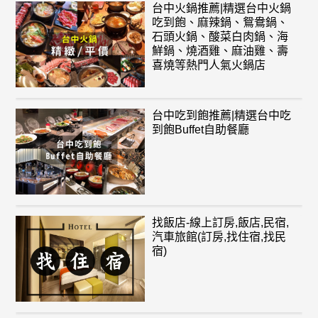
台中火鍋推薦|精選台中火鍋
吃到飽、麻辣鍋、鴛鴦鍋、
石頭火鍋、酸菜白肉鍋、海
鮮鍋、燒酒雞、麻油雞、壽
喜燒等熱門人氣火鍋店
台中吃到飽推薦|精選台中吃
到飽Buffet自助餐廳
找飯店-線上訂房,飯店,民宿,
汽車旅館(訂房,找住宿,找民
宿)