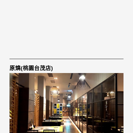
原燒(桃園台茂店)