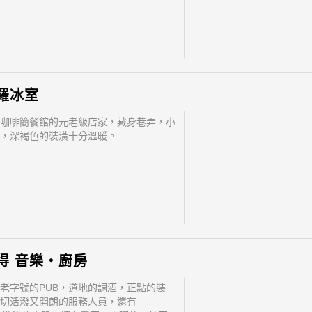
羅冰室
咖啡簡餐館的元老級店家，藏身巷弄，小
，深褐色的裝潢十分溫暖。
得 音樂‧廚房
老字號的PUB，道地的調酒，正點的裝
切活潑又開朗的服務人員，還有