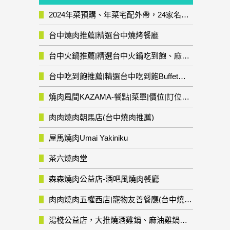
2024年菜預購、年菜宅配外帶，24家名店年菜推薦整理，圍爐輕鬆上菜團圓趣
台中燒肉推薦|精選台中燒烤餐廳
台中火鍋推薦|精選台中火鍋吃到飽、麻辣鍋、鴛鴦鍋、石頭火鍋、酸菜白肉鍋、海鮮鍋、燒酒雞、麻油雞、壽喜燒等熱門人氣火鍋店!
台中吃到飽推薦|精選台中吃到飽Buffet自助餐廳
燒肉風間KAZAMA-餐點|菜單|價位|訂位資訊
肉肉燒肉朝馬店(台中燒肉推薦)
屋馬燒肉Umai Yakiniku
茶六燒肉堂
森森燒肉公益店-酒吧風燒肉餐廳
肉肉燒肉五權西店|寵物友善餐廳(台中燒肉推薦)
湯棧公益店，大推燒酒雞鍋、麻油雞鍋暖暖有夠補