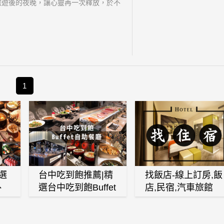
！旅遊後的夜晚，讓心靈再一次釋放，於不
推薦:絕對掛、麻辣肥腸
1
選
台中吃到飽推薦|精
找飯店-線上訂房,飯
、
選台中吃到飽Buffet
店,民宿,汽車旅館
、
自助餐廳
(訂房,找住宿,找民
白
宿)