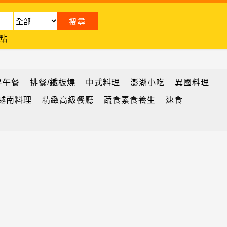
點
早午餐
排餐/鐵板燒
中式料理
澎湖小吃
異國料理
越南料理
精緻高級餐廳
蔬食素食養生
速食