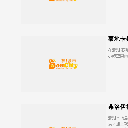
蒙地卡
在澎湖堪稱
小的空間內
弗洛伊
澎湖本地最
潢，加上親