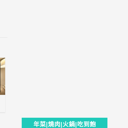
年菜|燒肉|火鍋|吃到飽