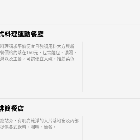
式料理運動餐廳
料理講求平價便宜且強調用料大方與新
餐價格約落在150元，包含麵包、濃湯、
淋以及主餐，可謂便宜大碗。推薦菜色:
大利麵、培根起司燉飯、牛肉焗烤
啡簡餐店
總站旁，有明亮乾淨的大片落地窗及內部
提供各式飲料、咖啡、簡餐。