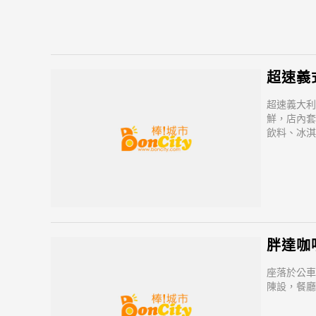
超速義
超速義大利
鮮，店內套
飲料、冰淇
白酒蛤蠣義
胖達咖
座落於公車
陳設，餐廳