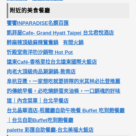
附近的美食餐廳
饗饗INPARADISE名饌百匯
凱菲屋Cafe- Grand Hyatt Taipei 台北君悅酒店
醉麻辣頂級麻辣鴛鴦鍋
有間火鍋
忻殿堂南洋叻沙鍋物 Hot Pot
遠東Café-香格里拉台北遠東國際大飯店
肉老大頂級肉品涮涮鍋-敦南店
阜杭豆漿，一家想吃就要排隊的米其林必比登推薦
的傳統早餐，必吃燒餅蛋夾油條，一口銷魂的好味
道｜內含菜單｜台北早餐店
台北晶華酒店-栢麗廳自助午晚餐 Buffet 吃到飽餐廳
｜台北自助Buffet吃到飽餐廳
palette 彩匯自助餐廳-台北美福大飯店