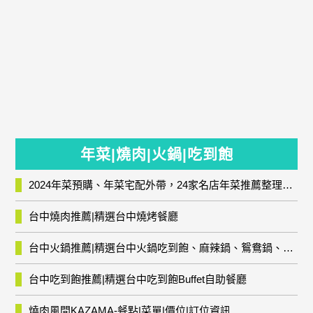
年菜|燒肉|火鍋|吃到飽
2024年菜預購、年菜宅配外帶，24家名店年菜推薦整理，圍爐輕鬆上菜團圓趣
台中燒肉推薦|精選台中燒烤餐廳
台中火鍋推薦|精選台中火鍋吃到飽、麻辣鍋、鴛鴦鍋、石頭火鍋、酸菜白肉鍋、海鮮鍋、燒酒雞、麻油雞、壽喜燒等熱門人氣火鍋店!
台中吃到飽推薦|精選台中吃到飽Buffet自助餐廳
燒肉風間KAZAMA-餐點|菜單|價位|訂位資訊