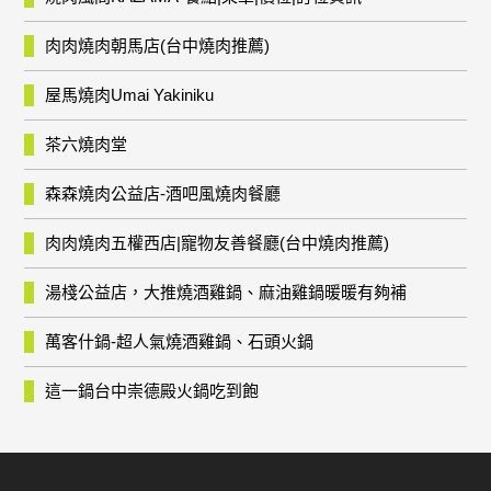
肉肉燒肉朝馬店(台中燒肉推薦)
屋馬燒肉Umai Yakiniku
茶六燒肉堂
森森燒肉公益店-酒吧風燒肉餐廳
肉肉燒肉五權西店|寵物友善餐廳(台中燒肉推薦)
湯棧公益店，大推燒酒雞鍋、麻油雞鍋暖暖有夠補
萬客什鍋-超人氣燒酒雞鍋、石頭火鍋
這一鍋台中崇德殿火鍋吃到飽