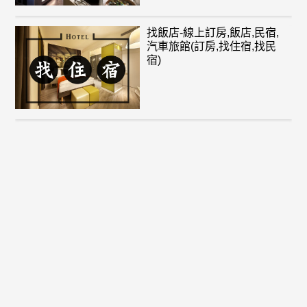
找飯店-線上訂房,飯店,民宿,
汽車旅館(訂房,找住宿,找民
宿)