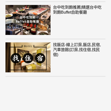
台中吃到飽推薦|精選台中吃
到飽Buffet自助餐廳
找飯店-線上訂房,飯店,民宿,
汽車旅館(訂房,找住宿,找民
宿)