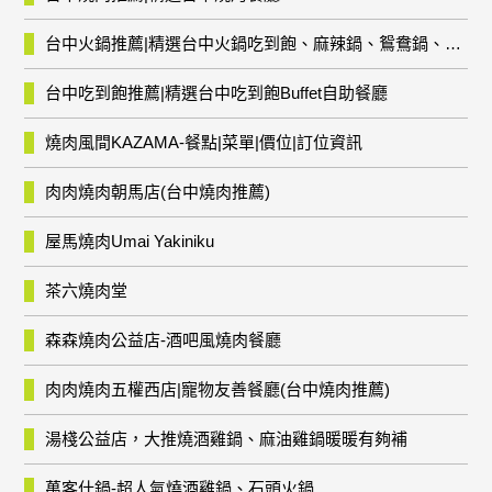
台中火鍋推薦|精選台中火鍋吃到飽、麻辣鍋、鴛鴦鍋、石頭火鍋、酸菜白肉鍋、海鮮鍋、燒酒雞、麻油雞、壽喜燒等熱門人氣火鍋店!
台中吃到飽推薦|精選台中吃到飽Buffet自助餐廳
燒肉風間KAZAMA-餐點|菜單|價位|訂位資訊
肉肉燒肉朝馬店(台中燒肉推薦)
屋馬燒肉Umai Yakiniku
茶六燒肉堂
森森燒肉公益店-酒吧風燒肉餐廳
肉肉燒肉五權西店|寵物友善餐廳(台中燒肉推薦)
湯棧公益店，大推燒酒雞鍋、麻油雞鍋暖暖有夠補
萬客什鍋-超人氣燒酒雞鍋、石頭火鍋