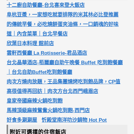
十二廚自助餐廳-台北喜來登大飯店
阜杭豆漿，一家想吃就要排隊的米其林必比登推薦
的傳統早餐，必吃燒餅蛋夾油條，一口銷魂的好味
道｜內含菜單｜台北早餐店
欣葉日本料理 館前店
雲軒西餐廳 La Rotisserie-君品酒店
台北晶華酒店-栢麗廳自助午晚餐 Buffet 吃到飽餐廳
｜台北自助Buffet吃到飽餐廳
肉次方燒肉放題，王品集團燒烤吃到飽品牌，CP值
高很值得再回訪｜肉次方台北西門峨眉店
皇家帝國麻辣火鍋吃到飽
馬辣頂級麻辣鴛鴦火鍋吃到飽-西門店
好食多涮涮屋
忻殿堂南洋叻沙鍋物 Hot Pot
附近可選擇的住宿飯店