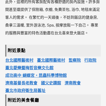
此外，這裡的所有客房配有各種舒適的房內設施。許多房
間甚至還提供了保險箱, 衣櫥, 免費茶包, 浴巾, 地毯來滿足
客人的需求。 在繁忙的一天過後，不妨到飯店的健身房,
桑拿三溫暖, 室外游泳池, Spa, 按摩放鬆一下自己。 專業
的服務與豐富的特色活動盡在台北喜來登大飯店。
附近景點
台北國際藝術村
臺北國際藝術村
監察院
行政院
臺北愛樂暨梅哲音樂文化館
成功高中 蝴蝶宮‧昆蟲科學博物館
濟南基督長老教會
國父史蹟館
濟南教會
臺北市政府衛生局舊址
附近的美食餐廳