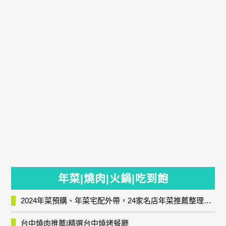
年菜|燒肉|火鍋|吃到飽
2024年菜預購、年菜宅配外帶，24家名店年菜推薦整理，圍爐輕鬆上菜團圓趣
台中燒肉推薦|精選台中燒烤餐廳