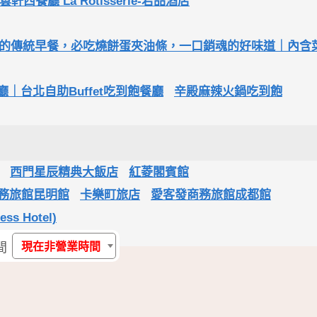
雲軒西餐廳 La Rotisserie-君品酒店
的傳統早餐，必吃燒餅蛋夾油條，一口銷魂的好味道｜內含
廳｜台北自助Buffet吃到飽餐廳
辛殿麻辣火鍋吃到飽
西門星辰精典大飯店
紅菱閣賓館
務旅館昆明館
卡樂町旅店
愛客發商務旅館成都館
s Hotel)
間
現在非營業時間