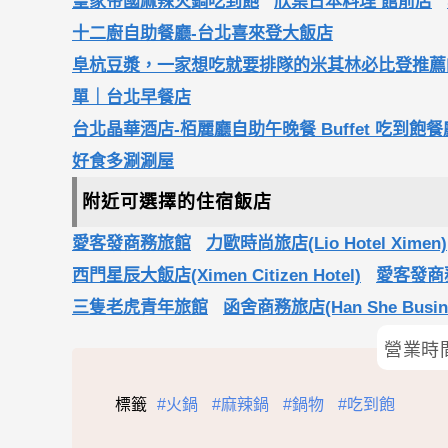
皇家帝國麻辣火鍋吃到飽
欣葉日本料理 館前店
十二廚自助餐廳-台北喜來登大飯店
阜杭豆漿，一家想吃就要排隊的米其林必比登推薦
單｜台北早餐店
台北晶華酒店-栢麗廳自助午晚餐 Buffet 吃到飽餐
好食多涮涮屋
附近可選擇的住宿飯店
愛客發商務旅館
力歐時尚旅店(Lio Hotel Ximen)
西門星辰大飯店(Ximen Citizen Hotel)
愛客發商
三隻老虎青年旅館
函舍商務旅店(Han She Busines
營業時
標籤
#火鍋
#麻辣鍋
#鍋物
#吃到飽