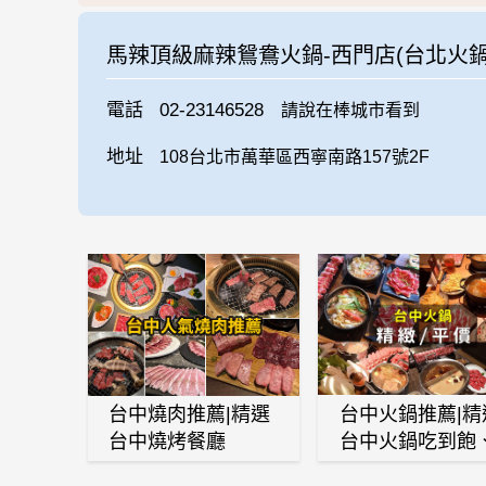
馬辣頂級麻辣鴛鴦火鍋-西門店(台北火鍋
電話
02-23146528
請說在棒城市看到
地址
108台北市萬華區西寧南路157號2F
台中燒肉推薦|精選
台中火鍋推薦|精
台中燒烤餐廳
台中火鍋吃到飽
麻辣鍋、鴛鴦鍋