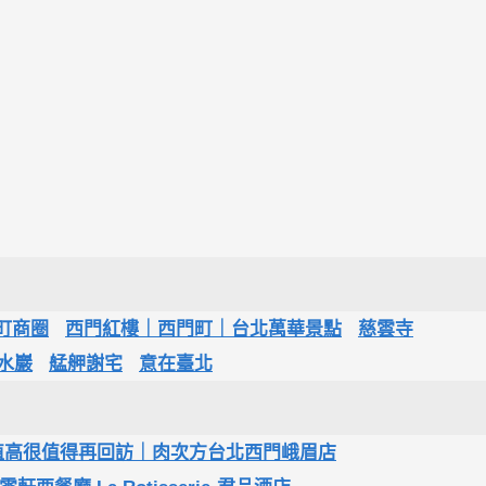
町商圈
西門紅樓｜西門町｜台北萬華景點
慈雲寺
水巖
艋舺謝宅
意在臺北
值高很值得再回訪｜肉次方台北西門峨眉店