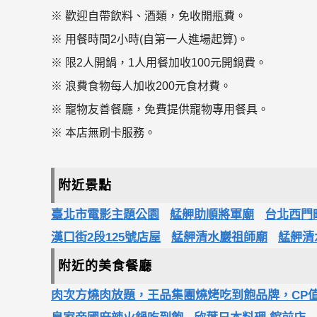
※ 歡迎自帶飲料、酒類，免收開瓶費。
※ 用餐時間2小時(自第一人進場起算)。
※ 限2人開鍋，1人用餐加收100元開鍋費。
※ 浪費食物每人加收200元食材費。
※ 寵物友善餐廳，免費提供寵物專用餐具。
※ 本店無刷卡服務。
附近景點
臺北市電影主題公園
艋舺助順將軍廟
台北西門
漢口街2段125號店屋
艋舺清水巖祖師廟
艋舺清
附近的美食餐廳
肉次方燒肉放題，王品集團燒烤吃到飽品牌，CP