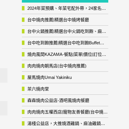
2024年菜預購、年菜宅配外帶，24家名店年菜推薦整理，圍爐輕鬆上菜團圓趣
台中燒肉推薦|精選台中燒烤餐廳
台中火鍋推薦|精選台中火鍋吃到飽、麻辣鍋、鴛鴦鍋、石頭火鍋、酸菜白肉鍋、海鮮鍋、燒酒雞、麻油雞、壽喜燒等熱門人氣火鍋店!
台中吃到飽推薦|精選台中吃到飽Buffet自助餐廳
燒肉風間KAZAMA-餐點|菜單|價位|訂位資訊
肉肉燒肉朝馬店(台中燒肉推薦)
屋馬燒肉Umai Yakiniku
茶六燒肉堂
森森燒肉公益店-酒吧風燒肉餐廳
肉肉燒肉五權西店|寵物友善餐廳(台中燒肉推薦)
湯棧公益店，大推燒酒雞鍋、麻油雞鍋暖暖有夠補