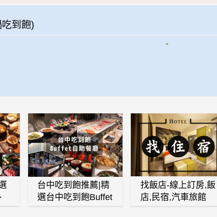
吃到飽)
選
台中吃到飽推薦|精
找飯店-線上訂房,飯
、
選台中吃到飽Buffet
店,民宿,汽車旅館
、
自助餐廳
(訂房,找住宿,找民