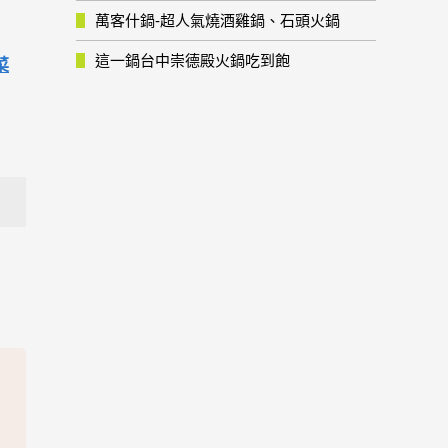
萬客什鍋-超人氣燒酒雞鍋、石頭火鍋
這一鍋台中崇德殿火鍋吃到飽
菜