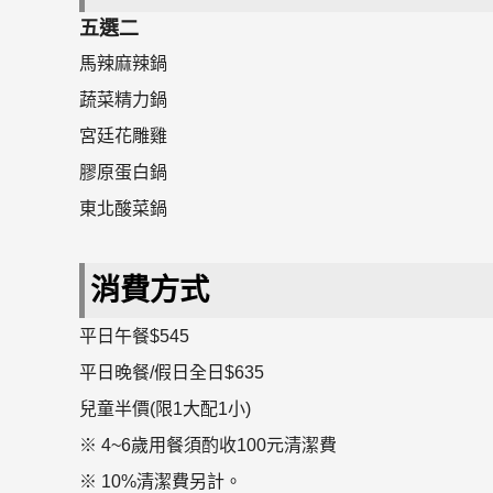
五選二
馬辣麻辣鍋
蔬菜精力鍋
宮廷花雕雞
膠原蛋白鍋
東北酸菜鍋
消費方式
平日午餐$545
平日晚餐/假日全日$635
兒童半價(限1大配1小)
※ 4~6歲用餐須酌收100元清潔費
※ 10%清潔費另計。