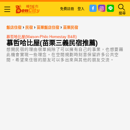
免費註冊
登入
搜尋
›
›
›
飯店住宿
民宿
苗栗飯店住宿
苗栗民宿
慕哲哈比屋(Maison-Philo Homestay B&B)
慕哲哈比屋(苗栗三義民宿推薦)
想開民宿的理由很單純除了可以擁有自己的事業，也想要藉
此機會實現一些理念。在空間規劃時刻意保留許多公共空
間，希望來住宿的朋友可以多出來與其他的朋友交流。