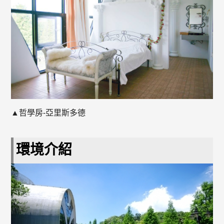
▲哲學房-亞里斯多德
環境介紹