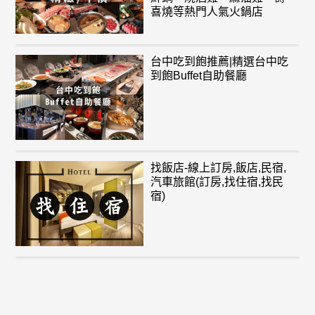
喜燒等熱門人氣火鍋店
台中吃到飽推薦|精選台中吃
到飽Buffet自助餐廳
找飯店-線上訂房,飯店,民宿,
汽車旅館(訂房,找住宿,找民
宿)