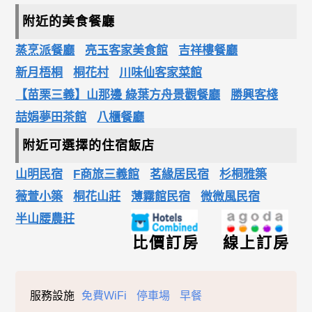
附近的美食餐廳
蒸烹派餐廳
亮玉客家美食館
吉祥樓餐廳
新月梧桐
桐花村
川味仙客家菜館
【苗栗三義】山那邊 綠葉方舟景觀餐廳
勝興客棧
喆娟夢田茶館
八櫃餐廳
附近可選擇的住宿飯店
山明民宿
F商旅三義館
茗緣居民宿
杉桐雅築
薇萱小築
桐花山莊
薄霧館民宿
微微風民宿
半山腰農莊
比價訂房
線上訂房
服務設施
免費WiFi
停車場
早餐