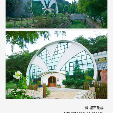
棒!城市彙編