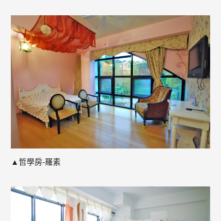
▲哲學房-羅素