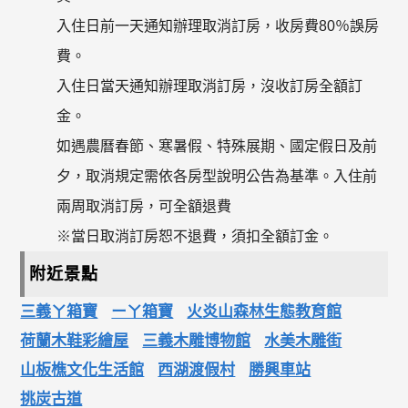
入住日前一天通知辦理取消訂房，收房費80％誤房
費。
入住日當天通知辦理取消訂房，沒收訂房全額訂
金。
如遇農曆春節、寒暑假、特殊展期、國定假日及前
夕，取消規定需依各房型說明公告為基準。入住前
兩周取消訂房，可全額退費
※當日取消訂房恕不退費，須扣全額訂金。
附近景點
三義ㄚ箱寶
ーㄚ箱寶
火炎山森林生態教育館
荷蘭木鞋彩繪屋
三義木雕博物館
水美木雕街
山板樵文化生活館
西湖渡假村
勝興車站
挑炭古道