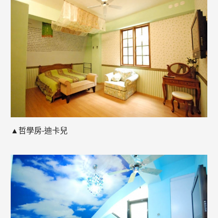
▲哲學房-迪卡兒