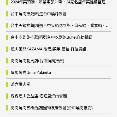
2024年菜預購、年菜宅配外帶，24家名店年菜推薦整理，圍爐輕鬆上菜團圓趣
台中燒肉推薦|精選台中燒烤餐廳
台中火鍋推薦|精選台中火鍋吃到飽、麻辣鍋、鴛鴦鍋、石頭火鍋、酸菜白肉鍋、海鮮鍋、燒酒雞、麻油雞、壽喜燒等熱門人氣火鍋店!
台中吃到飽推薦|精選台中吃到飽Buffet自助餐廳
燒肉風間KAZAMA-餐點|菜單|價位|訂位資訊
肉肉燒肉朝馬店(台中燒肉推薦)
屋馬燒肉Umai Yakiniku
茶六燒肉堂
森森燒肉公益店-酒吧風燒肉餐廳
肉肉燒肉五權西店|寵物友善餐廳(台中燒肉推薦)