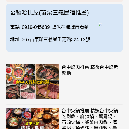
慕哲哈比屋(苗栗三義民宿推薦)
電話
0919-045639
請說在棒城市看到
地址
367苗栗縣三義鄉重河路324-12號
台中燒肉推薦|精選台中燒烤
餐廳
台中火鍋推薦|精選台中火鍋
吃到飽、麻辣鍋、鴛鴦鍋、
石頭火鍋、酸菜白肉鍋、海
鮮鍋、燒酒雞、麻油雞、壽