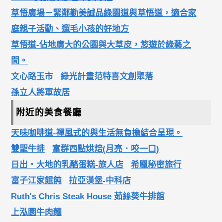
草悟廣場－緊鄰勤美誠品綠園道與草悟道，適合家
庭親子活動、遛毛小孩的好地方
草悟道-佔地廣大的公園與大草皮，悠遊於綠藝之
間。
文心路玉市
綠光計畫范特喜文創聚落
孫立人將軍故居
附近的美食餐廳
天味咖啡道-禪風式的與生活無負擔結合呈現。
雙聖牛排
富群西點烘焙(月亮．咬一口)
日出‧大地的乳酪蛋糕-旅人店
希臘秘密旅行
富子江家餛飩
拉亞漢堡-中科店
Ruth's Chris Steak House 茹絲葵牛排館
上泓園牛肉麵