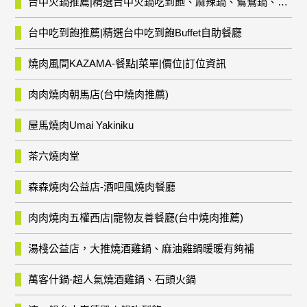
台中火鍋推薦|精選台中火鍋吃到飽、麻辣鍋、鴛鴦鍋、石頭火鍋、酸菜白肉鍋、海鮮鍋、燒酒雞、麻油雞、壽喜燒等熱門人氣火鍋店!
台中吃到飽推薦|精選台中吃到飽Buffet自助餐廳
燒肉風間KAZAMA-餐點|菜單|價位|訂位資訊
肉肉燒肉朝馬店(台中燒肉推薦)
屋馬燒肉Umai Yakiniku
茶六燒肉堂
森森燒肉公益店-酒吧風燒肉餐廳
肉肉燒肉五權西店|寵物友善餐廳(台中燒肉推薦)
湯棧公益店，大推燒酒雞鍋、麻油雞鍋暖暖有夠補
萬客什鍋-超人氣燒酒雞鍋、石頭火鍋