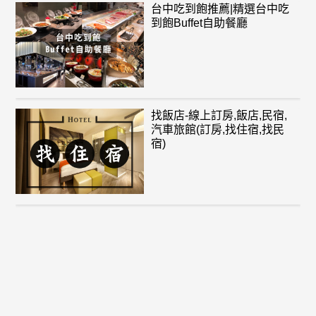
台中吃到飽推薦|精選台中吃
到飽Buffet自助餐廳
找飯店-線上訂房,飯店,民宿,
汽車旅館(訂房,找住宿,找民
宿)