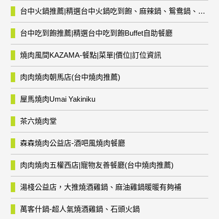
台中火鍋推薦|精選台中火鍋吃到飽、麻辣鍋、鴛鴦鍋、石頭火鍋、酸菜白肉鍋、海鮮鍋、燒酒雞、麻油雞、壽喜燒等熱門人氣火鍋店!
台中吃到飽推薦|精選台中吃到飽Buffet自助餐廳
燒肉風間KAZAMA-餐點|菜單|價位|訂位資訊
肉肉燒肉朝馬店(台中燒肉推薦)
屋馬燒肉Umai Yakiniku
茶六燒肉堂
森森燒肉公益店-酒吧風燒肉餐廳
肉肉燒肉五權西店|寵物友善餐廳(台中燒肉推薦)
湯棧公益店，大推燒酒雞鍋、麻油雞鍋暖暖有夠補
萬客什鍋-超人氣燒酒雞鍋、石頭火鍋