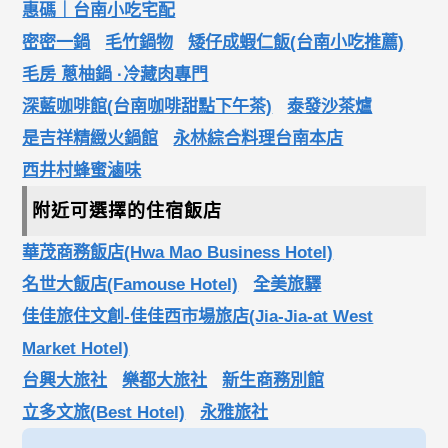
惠碼｜台南小吃宅配
密密一鍋
毛竹鍋物
矮仔成蝦仁飯(台南小吃推薦)
毛房 蔥柚鍋 ·冷藏肉專門
深藍咖啡館(台南咖啡甜點下午茶)
泰發沙茶爐
是吉祥精緻火鍋館
永林綜合料理台南本店
西井村蜂蜜滷味
附近可選擇的住宿飯店
華茂商務飯店(Hwa Mao Business Hotel)
名世大飯店(Famouse Hotel)
全美旅驛
佳佳旅住文創-佳佳西市場旅店(Jia-Jia-at West
Market Hotel)
台興大旅社
樂都大旅社
新生商務別館
立多文旅(Best Hotel)
永雅旅社