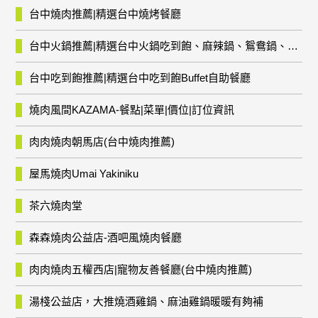
台中燒肉推薦|精選台中燒烤餐廳
台中火鍋推薦|精選台中火鍋吃到飽、麻辣鍋、鴛鴦鍋、石頭火鍋、酸菜白肉鍋、海鮮鍋、燒酒雞、麻油雞、壽喜燒等熱門人氣火鍋店!
台中吃到飽推薦|精選台中吃到飽Buffet自助餐廳
燒肉風間KAZAMA-餐點|菜單|價位|訂位資訊
肉肉燒肉朝馬店(台中燒肉推薦)
屋馬燒肉Umai Yakiniku
茶六燒肉堂
森森燒肉公益店-酒吧風燒肉餐廳
肉肉燒肉五權西店|寵物友善餐廳(台中燒肉推薦)
湯棧公益店，大推燒酒雞鍋、麻油雞鍋暖暖有夠補