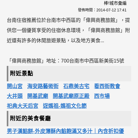
棒!城市彙編
發佈時間：
2014-07-12 17:41
台南住宿推薦位於台南市中西區的「偉興商務旅館」，提
供您一個優質享受的住宿休息環境，「偉興商務旅館」附
近還有許多的休閒旅遊景點，以及地方美食...
「偉興商務旅館」地址：700台南市中西區新美街15號
附近景點
開山宮
海安路藝術街
石鼎美古宅
看西街教會
大井頭
開基武廟
開基武廟原正殿
西市場
祀典大天后宮
迓媽祖-媽祖文化節
附近的美食餐廳
男子漢餡餅-外皮薄酥內餡飽滿又多汁｜內含折扣優