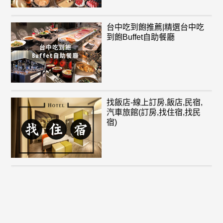
台中吃到飽推薦|精選台中吃
到飽Buffet自助餐廳
找飯店-線上訂房,飯店,民宿,
汽車旅館(訂房,找住宿,找民
宿)