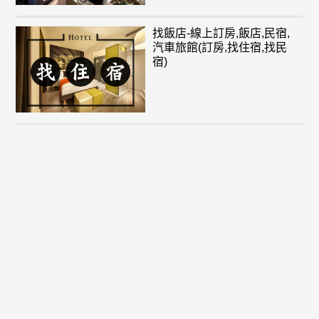
找飯店-線上訂房,飯店,民宿,
汽車旅館(訂房,找住宿,找民
宿)