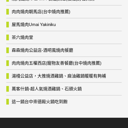
肉肉燒肉朝馬店(台中燒肉推薦)
屋馬燒肉Umai Yakiniku
茶六燒肉堂
森森燒肉公益店-酒吧風燒肉餐廳
肉肉燒肉五權西店|寵物友善餐廳(台中燒肉推薦)
湯棧公益店，大推燒酒雞鍋、麻油雞鍋暖暖有夠補
萬客什鍋-超人氣燒酒雞鍋、石頭火鍋
這一鍋台中崇德殿火鍋吃到飽