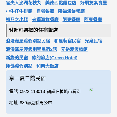
官夫人澎湖花枝丸
美德西點麵包店
好朋友素食屋
小牛仔牛排館
自強餐廳
隆福海鮮餐廳
梅乃之小棧
來福海鮮餐廳
阿東餐廳
阿東餐廳
附近可選擇的住宿飯店
浪漫滿屋渡假別墅民宿
和風藝宿民宿
光泉民宿
浪漫滿屋渡假別墅民宿2館
元裕渡假旅館
新綠的民宿
綠的旅店(Green Hotel)
翔鴿渡假別墅
和興大飯店
享一夏二館民宿
電話
0922-118013
請說在棒城市看到
地址
880澎湖縣馬公市