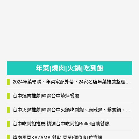
年菜|燒肉|火鍋|吃到飽
2024年菜預購、年菜宅配外帶，24家名店年菜推薦整理，圍爐輕鬆上菜團圓趣
台中燒肉推薦|精選台中燒烤餐廳
台中火鍋推薦|精選台中火鍋吃到飽、麻辣鍋、鴛鴦鍋、石頭火鍋、酸菜白肉鍋、海鮮鍋、燒酒雞、麻油雞、壽喜燒等熱門人氣火鍋店!
台中吃到飽推薦|精選台中吃到飽Buffet自助餐廳
燒肉風間KAZAMA-餐點|菜單|價位|訂位資訊