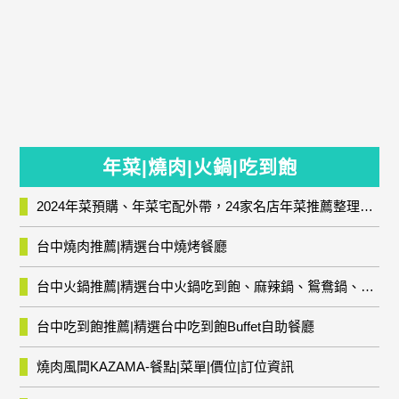
年菜|燒肉|火鍋|吃到飽
2024年菜預購、年菜宅配外帶，24家名店年菜推薦整理，圍爐輕鬆上菜團圓趣
台中燒肉推薦|精選台中燒烤餐廳
台中火鍋推薦|精選台中火鍋吃到飽、麻辣鍋、鴛鴦鍋、石頭火鍋、酸菜白肉鍋、海鮮鍋、燒酒雞、麻油雞、壽喜燒等熱門人氣火鍋店!
台中吃到飽推薦|精選台中吃到飽Buffet自助餐廳
燒肉風間KAZAMA-餐點|菜單|價位|訂位資訊