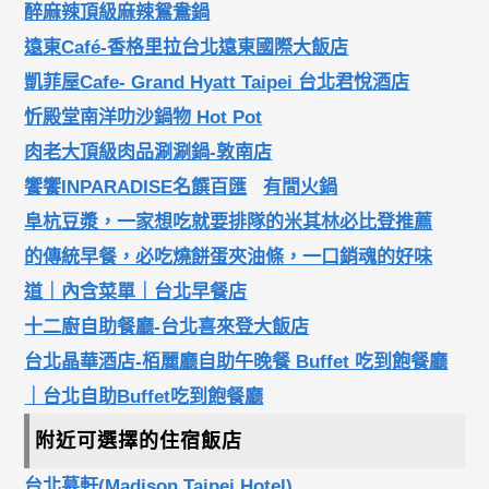
醉麻辣頂級麻辣鴛鴦鍋
遠東Café-香格里拉台北遠東國際大飯店
凱菲屋Cafe- Grand Hyatt Taipei 台北君悅酒店
忻殿堂南洋叻沙鍋物 Hot Pot
肉老大頂級肉品涮涮鍋-敦南店
饗饗INPARADISE名饌百匯
有間火鍋
阜杭豆漿，一家想吃就要排隊的米其林必比登推薦
的傳統早餐，必吃燒餅蛋夾油條，一口銷魂的好味
道｜內含菜單｜台北早餐店
十二廚自助餐廳-台北喜來登大飯店
台北晶華酒店-栢麗廳自助午晚餐 Buffet 吃到飽餐廳
｜台北自助Buffet吃到飽餐廳
附近可選擇的住宿飯店
台北慕軒(Madison Taipei Hotel)