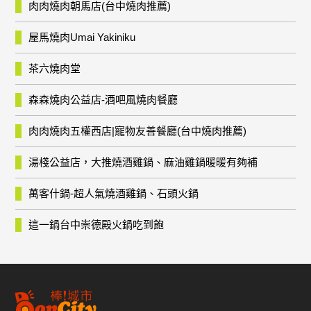
肉肉燒肉朝馬店(台中燒肉推薦)
屋馬燒肉Umai Yakiniku
茶六燒肉堂
森森燒肉公益店-酒吧風燒肉餐廳
肉肉燒肉五權西店|寵物友善餐廳(台中燒肉推薦)
湯棧公益店，大推燒酒雞鍋、麻油雞鍋暖暖有夠補
萬客什鍋-超人氣燒酒雞鍋、石頭火鍋
這一鍋台中崇德殿火鍋吃到飽