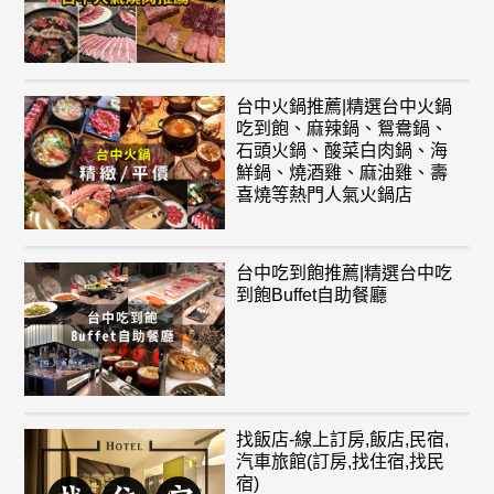
台中火鍋推薦|精選台中火鍋
吃到飽、麻辣鍋、鴛鴦鍋、
石頭火鍋、酸菜白肉鍋、海
鮮鍋、燒酒雞、麻油雞、壽
喜燒等熱門人氣火鍋店
台中吃到飽推薦|精選台中吃
到飽Buffet自助餐廳
找飯店-線上訂房,飯店,民宿,
汽車旅館(訂房,找住宿,找民
宿)