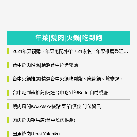
年菜|燒肉|火鍋|吃到飽
2024年菜預購、年菜宅配外帶，24家名店年菜推薦整理，圍爐輕鬆上菜團圓趣
台中燒肉推薦|精選台中燒烤餐廳
台中火鍋推薦|精選台中火鍋吃到飽、麻辣鍋、鴛鴦鍋、石頭火鍋、酸菜白肉鍋、海鮮鍋、燒酒雞、麻油雞、壽喜燒等熱門人氣火鍋店!
台中吃到飽推薦|精選台中吃到飽Buffet自助餐廳
燒肉風間KAZAMA-餐點|菜單|價位|訂位資訊
肉肉燒肉朝馬店(台中燒肉推薦)
屋馬燒肉Umai Yakiniku