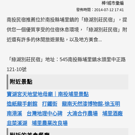
棒!城市彙編
發佈時間：
2014-07-12 17:41
南投民宿推薦位於南投縣埔里鎮的「綠湖別莊民宿」，提
供您一個優質享受的住宿休息環境，「綠湖別莊民宿」附
近還有許多的休閒旅遊景點，以及地方美食...
「綠湖別莊民宿」地址：545南投縣埔里鎮水頭里中正路
121-10號
附近景點
寶湖宮天地堂地母廟｜南投埔里景點
造紙龍手創館
打鐵街
龍南天然漆博物館-徐玉明
南港溪
台灣地理中心碑
大湳合作農場
埔里酒廠
韭菜溪湖
埔里農業改良場