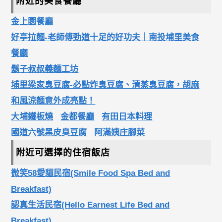
附近的美食餐廳
金上園餐廳
好亭拉麵-老師傅勁道十足的好功夫｜南投埔里美食
餐廳
鬍子叔叔義麵工坊
埔里梁家臭豆腐-必點炸臭豆腐、清蒸臭豆腐，胡麻
和風涼麵意外成亮點！
大埔鐵板燒
金都餐廳
有田日本料理
國道六號黑皮臭豆腐
阿滿姨庄腳菜
附近可選擇的住宿飯店
微笑58愛貓民宿(Smile Food Spa Bed and
Breakfast)
認真生活民宿(Hello Earnest Life Bed and
Breakfast)