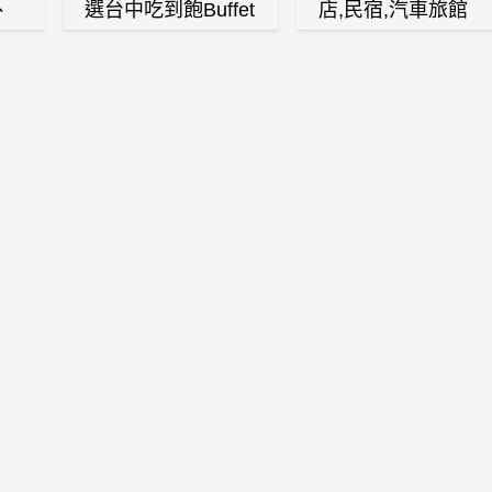
、
選台中吃到飽Buffet
店,民宿,汽車旅館
、
自助餐廳
(訂房,找住宿,找民
白
宿)
燒
壽
火