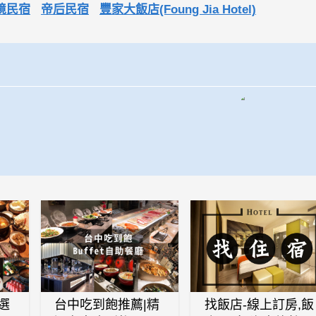
境民宿
帝后民宿
豐家大飯店(Foung Jia Hotel)
選
台中吃到飽推薦|精
找飯店-線上訂房,飯