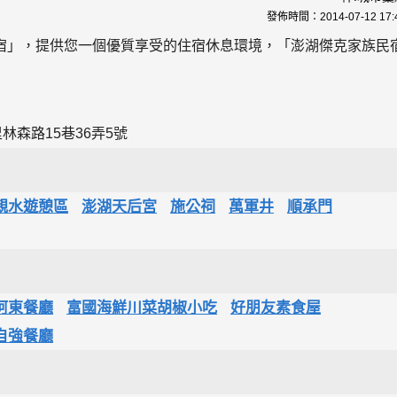
發佈時間：
2014-07-12 17:
宿」，提供您一個優質享受的住宿休息環境，「澎湖傑克家族民
森路15巷36弄5號
親水遊憩區
澎湖天后宮
施公祠
萬軍井
順承門
阿東餐廳
富國海鮮川菜胡椒小吃
好朋友素食屋
自強餐廳