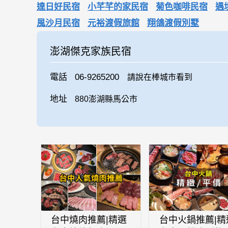
達日好民宿
小芊芊的家民宿
菊色咖啡民宿
遇
風沙月民宿
元裕渡假旅館
翔鴿渡假別墅
澎湖傑克家族民宿
電話
06-9265200
請說在棒城市看到
地址
880澎湖縣馬公市
台中燒肉推薦|精選
台中火鍋推薦|精