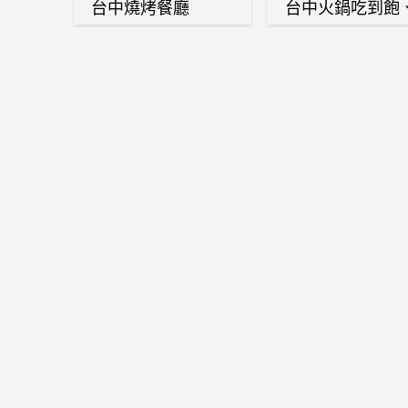
台中燒烤餐廳
台中火鍋吃到飽
麻辣鍋、鴛鴦鍋
石頭火鍋、酸菜
肉鍋、海鮮鍋、
酒雞、麻油雞、
喜燒等熱門人氣
鍋店