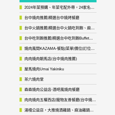
2024年菜預購、年菜宅配外帶，24家名店年菜推薦整理，圍爐輕鬆上菜團圓趣
台中燒肉推薦|精選台中燒烤餐廳
台中火鍋推薦|精選台中火鍋吃到飽、麻辣鍋、鴛鴦鍋、石頭火鍋、酸菜白肉鍋、海鮮鍋、燒酒雞、麻油雞、壽喜燒等熱門人氣火鍋店!
台中吃到飽推薦|精選台中吃到飽Buffet自助餐廳
燒肉風間KAZAMA-餐點|菜單|價位|訂位資訊
肉肉燒肉朝馬店(台中燒肉推薦)
屋馬燒肉Umai Yakiniku
茶六燒肉堂
森森燒肉公益店-酒吧風燒肉餐廳
肉肉燒肉五權西店|寵物友善餐廳(台中燒肉推薦)
湯棧公益店，大推燒酒雞鍋、麻油雞鍋暖暖有夠補