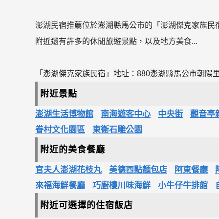
澎湖民宿推薦位於澎湖縣馬公市的「澎湖傑克家族民
附近還有許多的休閒旅遊景點，以及地方美食...
「澎湖傑克家族民宿」地址：880澎湖縣馬公市朝陽里林
附近景點
澎湖生活博物館
南海遊客中心
中央街
觀音亭
眷村文化園區
東衛石雕公園
附近的美食餐廳
官夫人澎湖花枝丸
美德西點麵包店
阿東餐廳
來福海鮮餐廳
巧廚樓川味海鮮
小牛仔牛排館
附近可選擇的住宿飯店