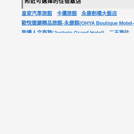
附近可選擇的住宿飯店
皇家汽車旅館
卡儂旅館
永康劍橋大飯店
歐悅連鎖精品旅館-永康館(OHYA Boutique Motel-Yo
致穩人文商旅(Justwin Grand Hotel)
二王旅社
嘉韻商務旅館
電話
06-2018485
請說在棒城市看到
地址
710台南市永康區埔園里33鄰埔園街152號