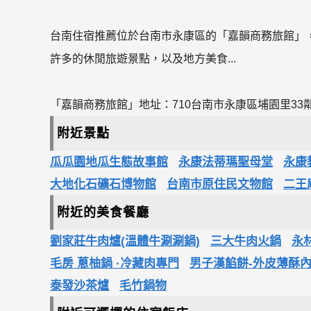
台南住宿推薦位於台南市永康區的「嘉韻商務旅館」
許多的休閒旅遊景點，以及地方美食...
「嘉韻商務旅館」地址：710台南市永康區埔園里33鄰
附近景點
瓜瓜園地瓜生態故事館
永康法蒂瑪聖母堂
永康
大地化石礦石博物館
台南市原住民文物館
二王
附近的美食餐廳
劉家莊牛肉爐(溫體牛涮涮鍋)
三大牛肉火鍋
永
毛房 蔥柚鍋 ·冷藏肉專門
男子漢餡餅-外皮薄酥
泰發沙茶爐
毛竹鍋物