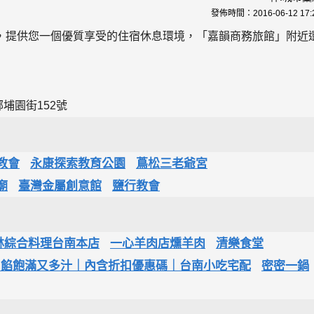
發佈時間：
2016-06-12 17:
，提供您一個優質享受的住宿休息環境，「嘉韻商務旅館」附近
埔園街152號
教會
永康探索教育公園
蔦松三老爺宮
廟
臺灣金屬創意館
鹽行教會
林綜合料理台南本店
一心羊肉店燻羊肉
清樂食堂
內餡飽滿又多汁｜內含折扣優惠碼｜台南小吃宅配
密密一鍋