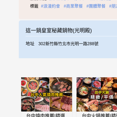
標籤
#浪漫約會
#商業聚餐
#團體聚餐
#朋
這一鍋皇室秘藏鍋物(光明殿)
地址
302新竹縣竹北市光明一路288號
台中燒肉推薦|精選
台中火鍋推薦|精