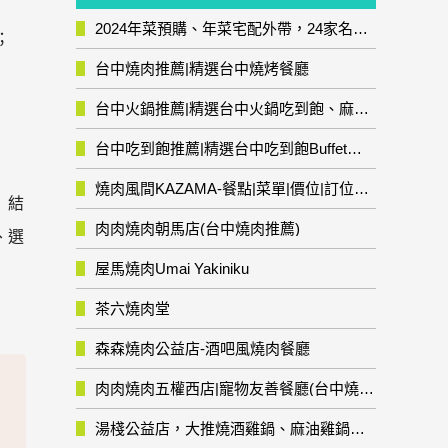
2024年菜預購、年菜宅配外帶，24家名店年菜推薦整理，圍爐輕鬆上菜團圓趣
)；
台中燒肉推薦|精選台中燒烤餐廳
台中火鍋推薦|精選台中火鍋吃到飽、麻辣鍋、鴛鴦鍋、石頭火鍋、酸菜白肉鍋、海鮮鍋、燒酒雞、麻油雞、壽喜燒等熱門人氣火鍋店!
台中吃到飽推薦|精選台中吃到飽Buffet自助餐廳
燒肉風間KAZAMA-餐點|菜單|價位|訂位資訊
」結
肉肉燒肉朝馬店(台中燒肉推薦)
、選
屋馬燒肉Umai Yakiniku
茶六燒肉堂
森森燒肉公益店-酒吧風燒肉餐廳
肉肉燒肉五權西店|寵物友善餐廳(台中燒肉推薦)
湯棧公益店，大推燒酒雞鍋、麻油雞鍋暖暖有夠補