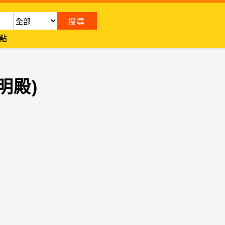
點
明殿)