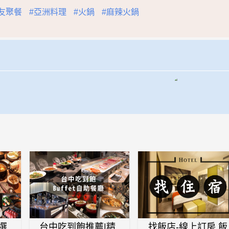
友聚餐
#亞洲料理
#火鍋
#麻辣火鍋
選
台中吃到飽推薦|精
找飯店-線上訂房,飯